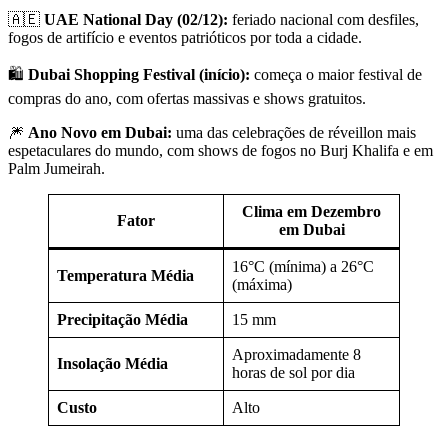
🇦🇪
UAE National Day (02/12):
feriado nacional com desfiles,
fogos de artifício e eventos patrióticos por toda a cidade.
🛍️
Dubai Shopping Festival (início):
começa o maior festival de
compras do ano, com ofertas massivas e shows gratuitos.
🎆
Ano Novo em Dubai:
uma das celebrações de réveillon mais
espetaculares do mundo, com shows de fogos no Burj Khalifa e em
Palm Jumeirah.
Clima em Dezembro
Fator
em Dubai
16°C (mínima) a 26°C
Temperatura Média
(máxima)
Precipitação Média
15 mm
Aproximadamente 8
Insolação Média
horas de sol por dia
Custo
Alto