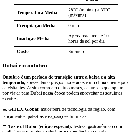
28°C (mínima) a 39°C
Temperatura Média
(máxima)
Precipitação Média
0 mm
Aproximadamente 10
Insolação Média
horas de sol por dia
Custo
Subindo
Dubai em outubro
Outubro é um período de transição entre a baixa e a alta
temporada
, apresentanto preços moderados e um clima quente para
os visitantes. Assim como em outros meses, os turistas que optam
por viajar para Dubai nessa época podem aproveitar os seguintes
eventos:
💻
GITEX Global:
maior feira de tecnologia da região, com
lançamentos, palestras e exposições futuristas.
🍴
Taste of Dubai (edição especial):
festival gastronômico com
chefs famosos, pratos exclusivos e experiências sensoriais.