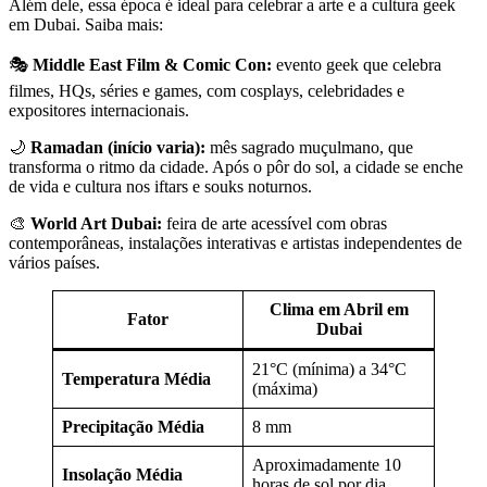
Além dele, essa época é ideal para celebrar a arte e a cultura geek
em Dubai. Saiba mais:
🎭
Middle East Film & Comic Con:
evento geek que celebra
filmes, HQs, séries e games, com cosplays, celebridades e
expositores internacionais.
🌙
Ramadan (início varia):
mês sagrado muçulmano, que
transforma o ritmo da cidade. Após o pôr do sol, a cidade se enche
de vida e cultura nos iftars e souks noturnos.
🎨
World Art Dubai:
feira de arte acessível com obras
contemporâneas, instalações interativas e artistas independentes de
vários países.
Clima em Abril em
Fator
Dubai
21°C (mínima) a 34°C
Temperatura Média
(máxima)
Precipitação Média
8 mm
Aproximadamente 10
Insolação Média
horas de sol por dia