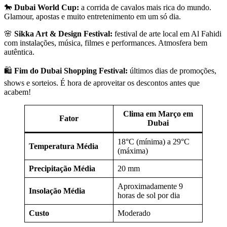
🐎
Dubai World Cup:
a corrida de cavalos mais rica do mundo.
Glamour, apostas e muito entretenimento em um só dia.
🌸
Sikka Art & Design Festival:
festival de arte local em Al Fahidi
com instalações, música, filmes e performances. Atmosfera bem
autêntica.
🛍️
Fim do Dubai Shopping Festival:
últimos dias de promoções,
shows e sorteios. É hora de aproveitar os descontos antes que
acabem!
Clima em Março em
Fator
Dubai
18°C (mínima) a 29°C
Temperatura Média
(máxima)
Precipitação Média
20 mm
Aproximadamente 9
Insolação Média
horas de sol por dia
Custo
Moderado