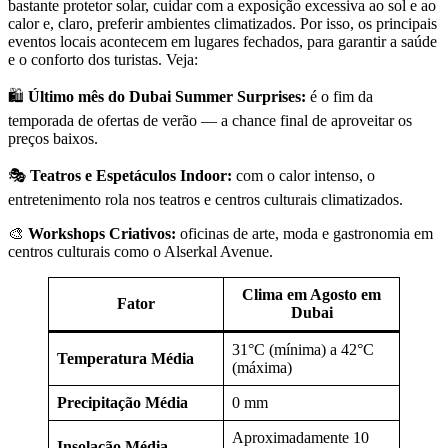
bastante protetor solar, cuidar com a exposição excessiva ao sol e ao
calor e, claro, preferir ambientes climatizados. Por isso, os principais
eventos locais acontecem em lugares fechados, para garantir a saúde
e o conforto dos turistas. Veja:
🛍️
Último mês do Dubai Summer Surprises:
é o fim da
temporada de ofertas de verão — a chance final de aproveitar os
preços baixos.
🎭
Teatros e Espetáculos Indoor:
com o calor intenso, o
entretenimento rola nos teatros e centros culturais climatizados.
🎨
Workshops Criativos:
oficinas de arte, moda e gastronomia em
centros culturais como o Alserkal Avenue.
Clima em Agosto em
Fator
Dubai
31°C (mínima) a 42°C
Temperatura Média
(máxima)
Precipitação Média
0 mm
Aproximadamente 10
Insolação Média