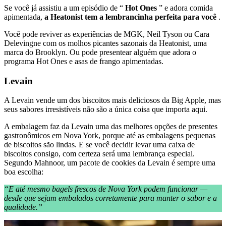
Se você já assistiu a um episódio de “
Hot Ones
” e adora comida
apimentada,
a Heatonist tem a lembrancinha perfeita para você
.
Você pode reviver as experiências de MGK, Neil Tyson ou Cara
Delevingne com os molhos picantes sazonais da Heatonist, uma
marca do Brooklyn. Ou pode presentear alguém que adora o
programa Hot Ones e asas de frango apimentadas.
Levain
A Levain vende um dos biscoitos mais deliciosos da Big Apple, mas
seus sabores irresistíveis não são a única coisa que importa aqui.
A embalagem faz da Levain uma das melhores opções de presentes
gastronômicos em Nova York, porque até as embalagens pequenas
de biscoitos são lindas. E se você decidir levar uma caixa de
biscoitos consigo, com certeza será uma lembrança especial.
Segundo Mahnoor, um pacote de cookies da Levain é sempre uma
boa escolha:
“E até mesmo bagels frescos de Nova York podem funcionar —
desde que sejam embalados corretamente para manter o sabor e a
qualidade.”