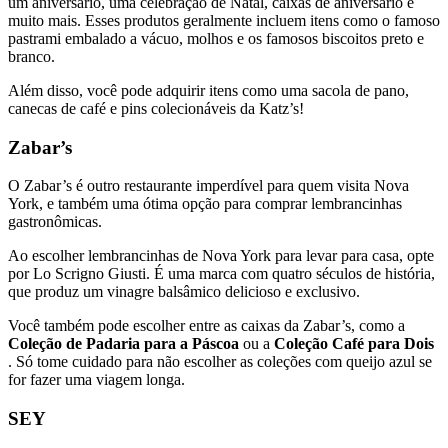
um aniversário, uma celebração de Natal, caixas de aniversário e
muito mais. Esses produtos geralmente incluem itens como o famoso
pastrami embalado a vácuo, molhos e os famosos biscoitos preto e
branco.
Além disso, você pode adquirir itens como uma sacola de pano,
canecas de café e pins colecionáveis ​​da Katz’s!
Zabar’s
O Zabar’s é outro restaurante imperdível para quem visita Nova
York, e também uma ótima opção para comprar lembrancinhas
gastronômicas.
Ao escolher lembrancinhas de Nova York para levar para casa, opte
por Lo Scrigno Giusti. É uma marca com quatro séculos de história,
que produz um vinagre balsâmico delicioso e exclusivo.
Você também pode escolher entre as caixas da Zabar’s, como a
Coleção de Padaria para a Páscoa
ou a
Coleção Café para Dois
. Só tome cuidado para não escolher as coleções com queijo azul se
for fazer uma viagem longa.
SEY