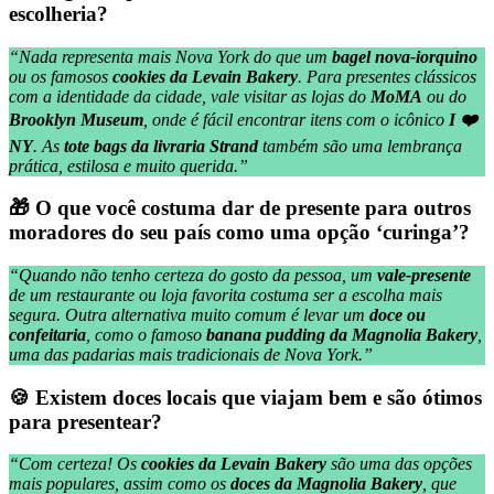
escolheria?
“Nada representa mais Nova York do que um
bagel nova-iorquino
ou os famosos
cookies da Levain Bakery
. Para presentes clássicos
com a identidade da cidade, vale visitar as lojas do
MoMA
ou do
Brooklyn Museum
, onde é fácil encontrar itens com o icônico
I ❤️
NY
. As
tote bags da livraria Strand
também são uma lembrança
prática, estilosa e muito querida.”
🎁 O que você costuma dar de presente para outros
moradores do seu país como uma opção ‘curinga’?
“Quando não tenho certeza do gosto da pessoa, um
vale-presente
de um restaurante ou loja favorita costuma ser a escolha mais
segura. Outra alternativa muito comum é levar um
doce ou
confeitaria
, como o famoso
banana pudding da Magnolia Bakery
,
uma das padarias mais tradicionais de Nova York.”
🍪 Existem doces locais que viajam bem e são ótimos
para presentear?
“Com certeza! Os
cookies da Levain Bakery
são uma das opções
mais populares, assim como os
doces da Magnolia Bakery
, que