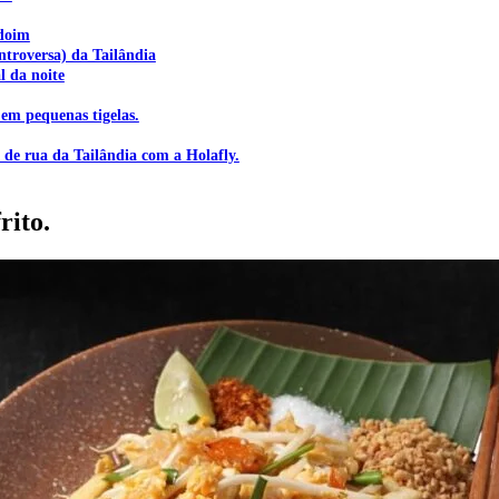
ndoim
troversa) da Tailândia
l da noite
em pequenas tigelas.
de rua da Tailândia com a Holafly.
rito.