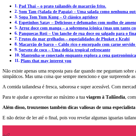
Pad Thai – o prato tailandês de macarrão frito.
Som Tam (Salada de Papaia) – Uma salada como nenhuma out
Sopa Tom Yum Kung – O clássico agridoce
Espetinhos Satay – Deliciosos e defumados com molho de ame
Arroz doce com manga – a sobremesa icônica (mas um tanto con
Panquecas Roti – Um lanche de rua doce ou salgado para o fina
Frutos do mar grelhados – especialidades de Phuket e Krabi
Macarrão de barco – Caldo rico e encorpado com carne servido 
Sorvete de coco – Uma delícia tropical refrescante
Mantenha-se conectado enquanto explora a cena gastronômica 
Plans that may interest you
Não existe apenas uma resposta para dar quando me peguntam sobre as
simpáticos. Mas uma coisa que sempre menciono e que surpreende as 
A comida tailandesa é fresca, saborosa e super acessível. Com mercado
Para te ajudar a aproveitar ao máximo a tua
viagem à Tailândia
, com
Além disso, trouxemos também dicas valiosas de uma especialista 
E não deixe de ler até o final, pois vou revelar algumas iguarias tail