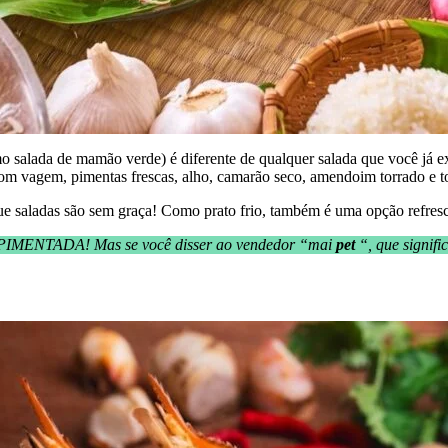
lada de mamão verde) é diferente de qualquer salada que você já exp
o com vagem, pimentas frescas, alho, camarão seco, amendoim torrado e 
e saladas são sem graça! Como prato frio, também é uma opção refresc
APIMENTADA! Mas se você disser ao vendedor “mai
pet
“, que signif