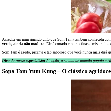
Acredite em mim quando digo que Som Tam (também conhecida como sa
verde, ainda não maduro
. Ele é cortado em tiras finas e misturad
Som Tam é azedo, picante e tão saboroso que você nunca mais dirá qu
Dica da nossa especialista:
Atenção, a salada de mamão papaia é 
Sopa Tom Yum Kung – O clássico agridoce