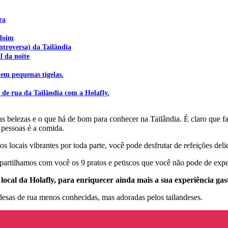
ra
ndoim
troversa) da Tailândia
l da noite
em pequenas tigelas.
de rua da Tailândia com a Holafly.
 belezas e o que há de bom para conhecer na Tailândia. É claro que fal
pessoas é a comida.
s locais vibrantes por toda parte, você pode desfrutar de refeições deli
partilhamos com você os 9 pratos e petiscos que você não pode de exper
local da Holafly, para enriquecer ainda mais a sua experiência ga
andesas de rua menos conhecidas, mas adoradas pelos tailandeses.