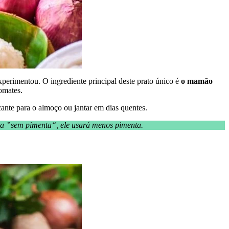
erimentou. O ingrediente principal deste prato único é
o mamão
tomates.
ante para o almoço ou jantar em dias quentes.
ica ”sem pimenta“, ele usará menos pimenta.