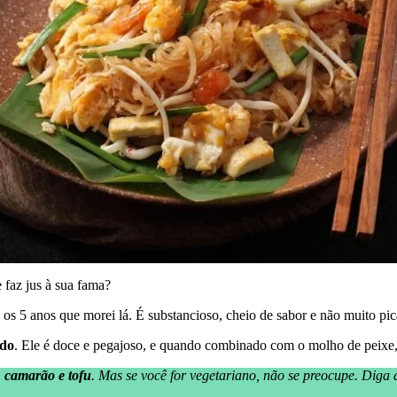
 faz jus à sua fama?
 5 anos que morei lá. É substancioso, cheio de sabor e não muito pican
ndo
. Ele é doce e pegajoso, e quando combinado com o molho de peixe,
m
camarão e tofu
. Mas se você for vegetariano, não se preocupe. Diga