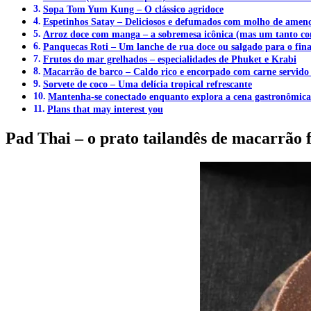
Sopa Tom Yum Kung – O clássico agridoce
Espetinhos Satay – Deliciosos e defumados com molho de ame
Arroz doce com manga – a sobremesa icônica (mas um tanto con
Panquecas Roti – Um lanche de rua doce ou salgado para o fina
Frutos do mar grelhados – especialidades de Phuket e Krabi
Macarrão de barco – Caldo rico e encorpado com carne servido 
Sorvete de coco – Uma delícia tropical refrescante
Mantenha-se conectado enquanto explora a cena gastronômica 
Plans that may interest you
Pad Thai – o prato tailandês de macarrão f