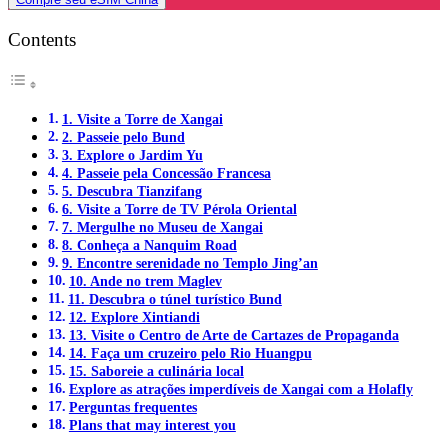
Contents
1. Visite a Torre de Xangai
2. Passeie pelo Bund
3. Explore o Jardim Yu
4. Passeie pela Concessão Francesa
5. Descubra Tianzifang
6. Visite a Torre de TV Pérola Oriental
7. Mergulhe no Museu de Xangai
8. Conheça a Nanquim Road
9. Encontre serenidade no Templo Jing’an
10. Ande no trem Maglev
11. Descubra o túnel turístico Bund
12. Explore Xintiandi
13. Visite o Centro de Arte de Cartazes de Propaganda
14. Faça um cruzeiro pelo Rio Huangpu
15. Saboreie a culinária local
Explore as atrações imperdíveis de Xangai com a Holafly
Perguntas frequentes
Plans that may interest you