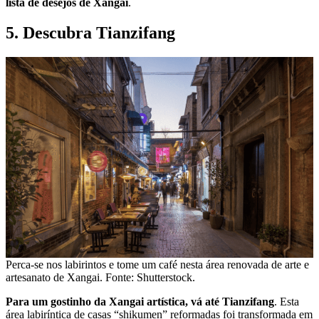
lista de desejos de Xangai
.
5. Descubra Tianzifang
Perca-se nos labirintos e tome um café nesta área renovada de arte e
artesanato de Xangai. Fonte: Shutterstock.
Para um gostinho da Xangai artística, vá até Tianzifang
. Esta
área labiríntica de casas “shikumen” reformadas foi transformada em