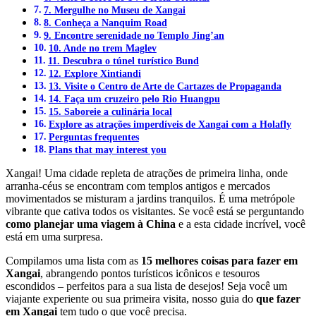
7. Mergulhe no Museu de Xangai
8. Conheça a Nanquim Road
9. Encontre serenidade no Templo Jing’an
10. Ande no trem Maglev
11. Descubra o túnel turístico Bund
12. Explore Xintiandi
13. Visite o Centro de Arte de Cartazes de Propaganda
14. Faça um cruzeiro pelo Rio Huangpu
15. Saboreie a culinária local
Explore as atrações imperdíveis de Xangai com a Holafly
Perguntas frequentes
Plans that may interest you
Xangai! Uma cidade repleta de atrações de primeira linha, onde
arranha-céus se encontram com templos antigos e mercados
movimentados se misturam a jardins tranquilos. É uma metrópole
vibrante que cativa todos os visitantes. Se você está se perguntando
como planejar uma viagem à China
e a esta cidade incrível, você
está em uma surpresa.
Compilamos uma lista com as
15 melhores coisas para fazer em
Xangai
, abrangendo pontos turísticos icônicos e tesouros
escondidos – perfeitos para a sua lista de desejos! Seja você um
viajante experiente ou sua primeira visita, nosso guia do
que fazer
em Xangai
tem tudo o que você precisa.