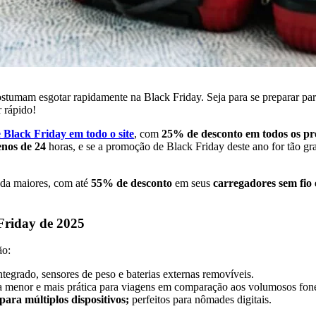
 costumam esgotar rapidamente na Black Friday. Seja para se preparar pa
 rápido!
Black Friday em todo o site
, com
25% de desconto em todos os pr
enos de 24
horas, e se a promoção de Black Friday deste ano for tão g
nda maiores, com até
55% de desconto
em seus
carregadores sem fio e
Friday de 2025
ão:
grado, sensores de peso e baterias externas removíveis.
va menor e mais prática para viagens em comparação aos volumosos fon
ara múltiplos dispositivos;
perfeitos para nômades digitais.