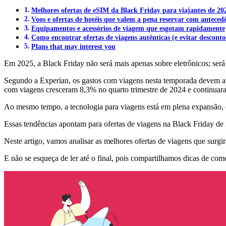
Melhores ofertas de eSIM da Black Friday para viajantes de 20
Voos e ofertas de hotéis que valem a pena reservar com anteced
Equipamentos e acessórios de viagem que esgotam rapidamente
Como encontrar ofertas de viagens autênticas (e evitar descontos
Plans that may interest you
Em 2025, a Black Friday não será mais apenas sobre eletrônicos; será
Segundo a Experian, os gastos com viagens nesta temporada devem au
com viagens cresceram 8,3% no quarto trimestre de 2024 e continuara
Ao mesmo tempo, a tecnologia para viagens está em plena expansão,
Essas tendências apontam para ofertas de viagens na Black Friday 
Neste artigo, vamos analisar as melhores ofertas de viagens que surg
E não se esqueça de ler até o final, pois compartilhamos dicas de como