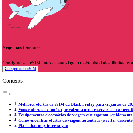
Viaje mais tranquilo
Configure seu eSIM antes da sua viagem e obtenha dados ilimitados 
Compre seu eSIM
Contents
Melhores ofertas de eSIM da Black Friday para viajantes de 20
Voos e ofertas de hotéis que valem a pena reservar com anteced
Equipamentos e acessórios de viagem que esgotam rapidamente
Como encontrar ofertas de viagens autênticas (e evitar descontos
Plans that may interest you