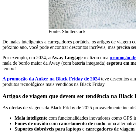
Fonte: Shutterstock
De malas inteligentes a carregadores portáteis, os artigos de viagem
próximo ano, você pode encontrar descontos incríveis, mas precisa ser
Por exemplo, em 2024,
a Away Luggage
realizou uma
promoção de 
mala de bordo maior da Away (com bateria integrada)
esgotou em m
tempo!
A promoção da Anker na Black Friday de 2024
teve descontos ai
produtos tecnológicos mais vendidos na Black Friday.
Artigos de viagem que devem ser tendência na Black 
As ofertas de viagens da Black Friday de 2025 provavelmente incluir
Mala inteligente
com funcionalidades inovadoras como GPS inte
Fones de ouvido com cancelamento de ruído
: uma alternati
Suportes dobráveis ​​para laptops
e
carregadores de viagem p