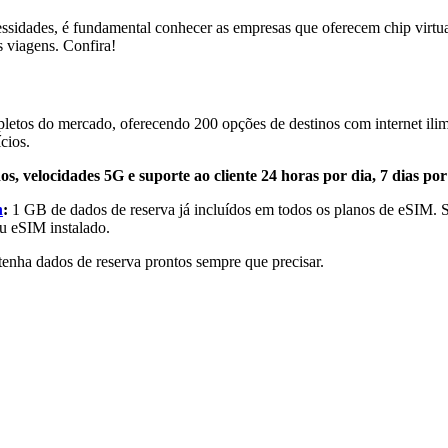
cessidades, é fundamental conhecer as empresas que oferecem chip virt
 viagens. Confira!
pletos do mercado, oferecendo 200 opções de destinos com internet ili
cios.
dos, velocidades 5G e suporte ao cliente 24 horas por dia, 7 dias p
n
:
1 GB de dados de reserva já incluídos em todos os planos de eSIM.
u eSIM instalado.
tenha dados de reserva prontos sempre que precisar.