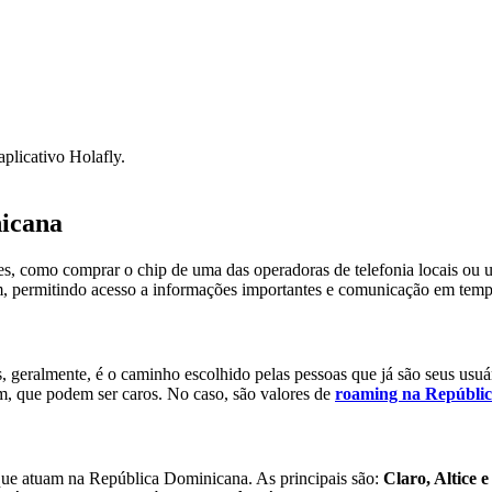
licativo Holafly.
nicana
, como comprar o chip de uma das operadoras de telefonia locais ou util
em, permitindo acesso a informações importantes e comunicação em temp
ras, geralmente, é o caminho escolhido pelas pessoas que já são seus usuá
am, que podem ser caros. No caso, são valores de
roaming na Repúbli
 que atuam na República Dominicana. As principais são:
Claro, Altice 