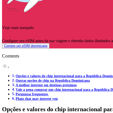
Viaje mais tranquilo
Configure seu eSIM antes da sua viagem e obtenha dados ilimitados
Compre um eSIM dominicano
Contents
Opções e valores do chip internacional para a República Domin
Outras opções de chip na República Dominicana
A melhor internet em destinos próximos
Vale a pena comprar um chip internacional para a República 
Perguntas frequentes
Plans that may interest you
Opções e valores do chip internacional pa