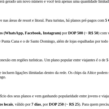
 será gerado um novo número e você terá apenas uma quantidade limitad
 nas áreas de resort e litoral. Para turistas, há planos pré-pagos com
5 
dos (WhatsApp, Facebook, Instagram)
por
DOP 500
(~
R$ 50
) com 
e Punta Cana e o de Santo Domingo, além de lojas espalhadas por todo 
onexão em regiões turísticas. Um plano popular entre viajantes é o de
5
e incluem ligações ilimitadas dentro da rede. Os chips da Altice podem s
ago.
fício dos seus planos e vem ganhando popularidade entre jovens e viaj
s locais
, válido por
7 dias
, por
DOP 250
(~
R$ 25
). Para quem precis