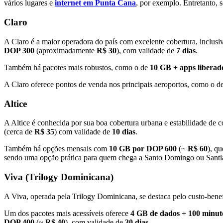
vários lugares e
internet em Punta Cana
, por exemplo. Entretanto,
Claro
A Claro é a maior operadora do país com excelente cobertura, inclusive
DOP 300
(aproximadamente
R$ 30
), com validade de
7 dias
.
Também há pacotes mais robustos, como o de
10 GB + apps libera
A Claro oferece pontos de venda nos principais aeroportos, como o d
Altice
A Altice é conhecida por sua boa cobertura urbana e estabilidade de c
(cerca de
R$ 35
) com validade de
10 dias
.
Também há opções mensais com
10 GB por DOP 600
(~
R$ 60
), qu
sendo uma opção prática para quem chega a Santo Domingo ou Santi
Viva (Trilogy Dominicana)
A Viva, operada pela Trilogy Dominicana, se destaca pelo custo-bene
Um dos pacotes mais acessíveis oferece
4 GB de dados + 100 minuto
DOP 400
(~
R$ 40
), com validade de
30 dias
.