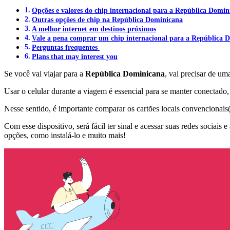
Opções e valores do chip internacional para a República Domin
Outras opções de chip na República Dominicana
A melhor internet em destinos próximos
Vale a pena comprar um chip internacional para a República 
Perguntas frequentes
Plans that may interest you
Se você vai viajar para a
República Dominicana
, vai precisar de u
Usar o celular durante a viagem é essencial para se manter conectado
Nesse sentido, é importante comparar os cartões locais convencionais
Com esse dispositivo, será fácil ter sinal e acessar suas redes sociais
opções, como instalá-lo e muito mais!