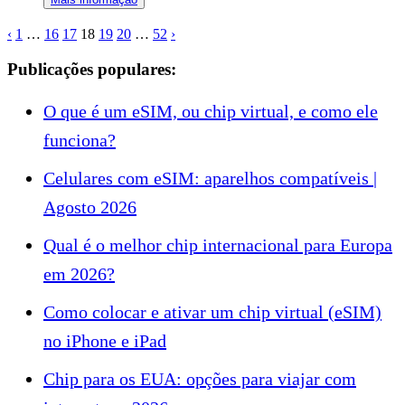
‹
1
…
16
17
18
19
20
…
52
›
Publicações populares:
O que é um eSIM, ou chip virtual, e como ele
funciona?
Celulares com eSIM: aparelhos compatíveis |
Agosto 2026
Qual é o melhor chip internacional para Europa
em 2026?
Como colocar e ativar um chip virtual (eSIM)
no iPhone e iPad
Chip para os EUA: opções para viajar com