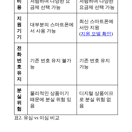
비
저렴하며 다양한 요
저렴하며 다양한
용
금제 선택 가능
요금제 선택 가능
지
최신 스마트폰에
원
대부분의 스마트폰에
서만 지원
기
서 사용 가능
(
지원 모델 확인
)
기
전
화
번
기존 번호 유지 불가
기존 번호 유지
호
능
가능
유
지
분
물리적인 상품이기
디지털 상품이므
실
때문에 분실 위험 있
로 분실 위험 없
위
음
음
험
표2. 유심 vs 이심 비교