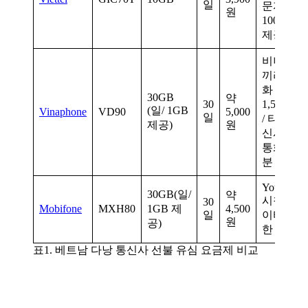
일
문자
원
1000건
제공
비나폰
끼리 통
화
30GB
약
30
1,500분
(일/ 1GB
Vinaphone
VD90
5,000
일
/ 타 통
제공)
원
신사 간
통화 30
분 제공
Youtube
30GB(일/
약
시청 데
30
Mobifone
MXH80
1GB 제
4,500
일
이터 제
원
공)
한 없음
표1. 베트남 다낭 통신사 선불 유심 요금제 비교