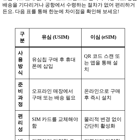
배송을 기다리거나 공항에서 수령하는 절차가 없어 편리하거
든요. 다음 표를 통해 한눈에 차이점을 확인해 보세요!
구
유심 (USIM)
이심 (eSIM)
분
사
QR 코드 스캔 또
용
유심칩 구매 후 휴대
는 앱을 통해 설
방
폰에 삽입
치
식
준
비
오프라인 매장에서
온라인으로 구매
과
구매 또는 배송 필요
후 즉시 설치
정
편
SIM 카드를 교체해야
물리적 변경 없이
리
함
간단히 활성화
성