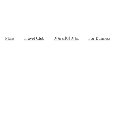
Plans
Travel Club
어필리에이트
For Business