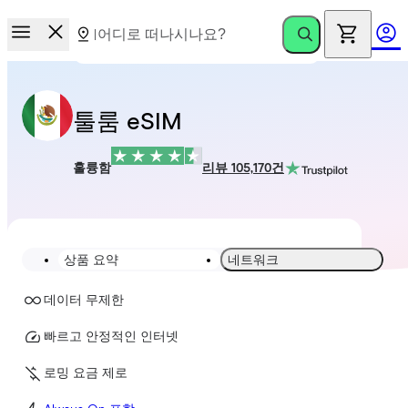
툴룸 eSIM
훌륭함
리뷰 105,170건
상품 요약
네트워크
데이터 무제한
빠르고 안정적인 인터넷
로밍 요금 제로