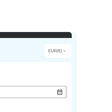
EUR
(
€
)