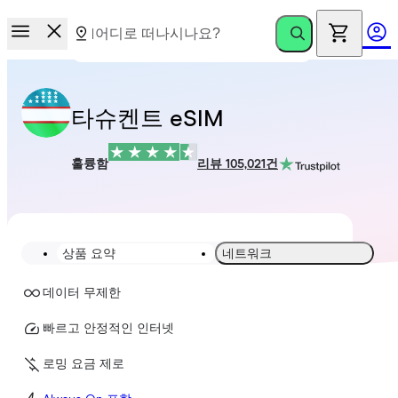
타슈켄트 eSIM
훌륭함
리뷰 105,021건
상품 요약
네트워크
데이터 무제한
빠르고 안정적인 인터넷
로밍 요금 제로