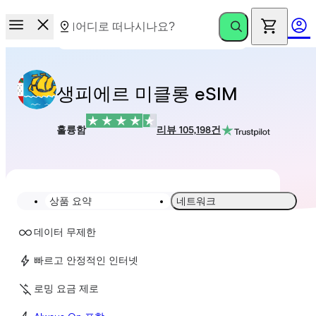
생피에르 미클롱 eSIM
훌륭함
리뷰 105,198건
상품 요약
네트워크
데이터 무제한
빠르고 안정적인 인터넷
로밍 요금 제로