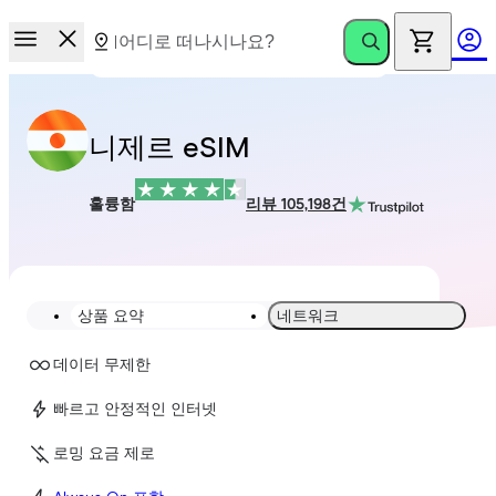
니제르 eSIM
훌륭함
리뷰 105,198건
상품 요약
네트워크
데이터 무제한
빠르고 안정적인 인터넷
로밍 요금 제로