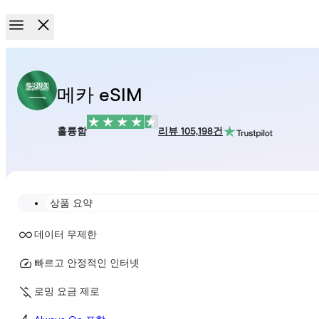
메카 eSIM
훌륭함
리뷰 105,198건
상품 요약
데이터 무제한
빠르고 안정적인 인터넷
로밍 요금 제로