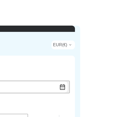
EUR
(
€
)