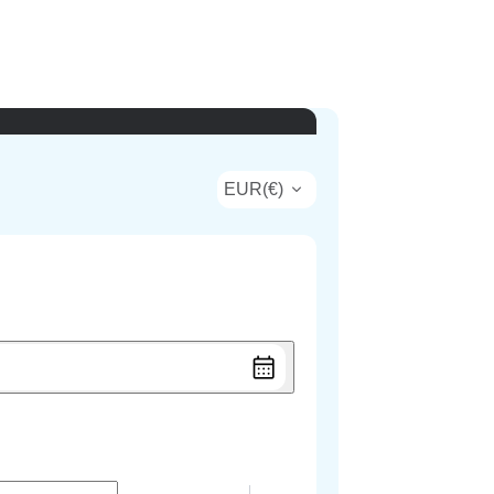
EUR
(
€
)