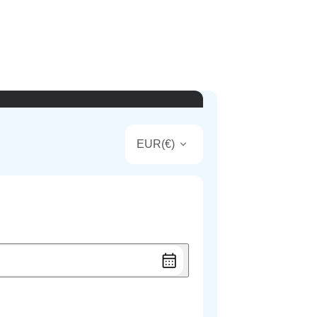
EUR
(
€
)