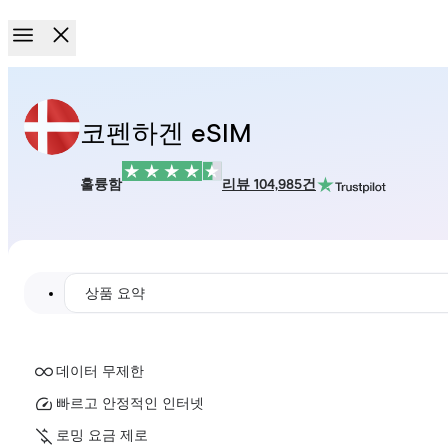
코펜하겐 eSIM
훌륭함
리뷰 104,985건
상품 요약
데이터 무제한
빠르고 안정적인 인터넷
로밍 요금 제로