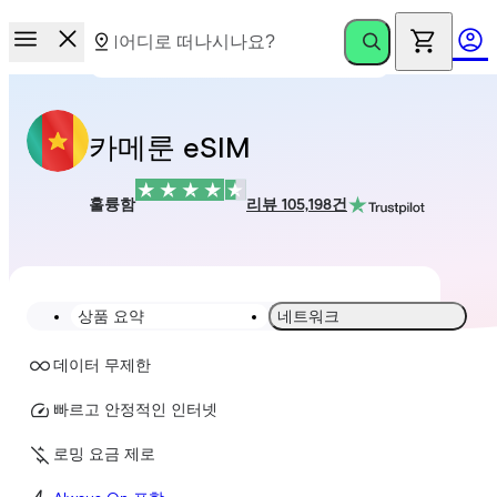
카메룬 eSIM
훌륭함
리뷰 105,198건
상품 요약
네트워크
데이터 무제한
빠르고 안정적인 인터넷
로밍 요금 제로