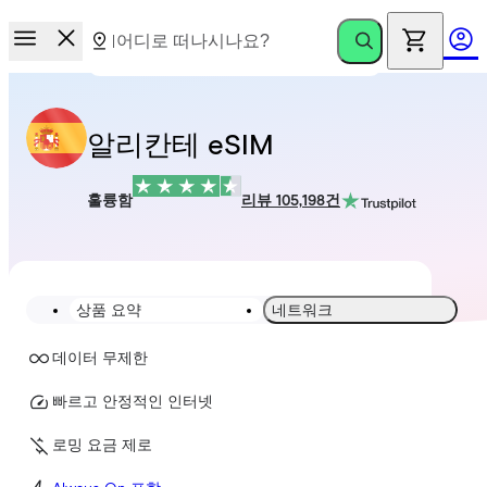
알리칸테 eSIM
훌륭함
리뷰 105,198건
상품 요약
네트워크
데이터 무제한
빠르고 안정적인 인터넷
로밍 요금 제로