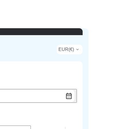
EUR
(
€
)