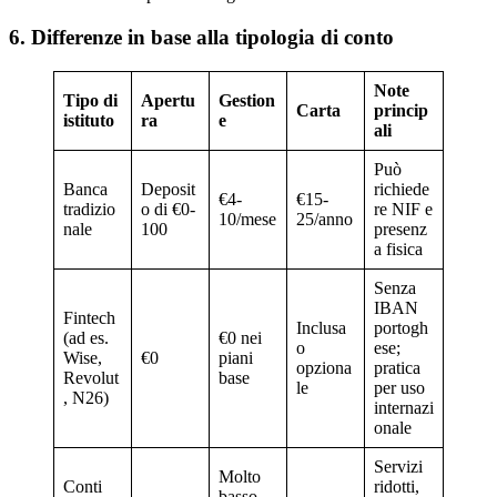
6. Differenze in base alla tipologia di conto
Note
Tipo di
Apertu
Gestion
Carta
princip
istituto
ra
e
ali
Può
Banca
Deposit
richiede
€4-
€15-
tradizio
o di €0-
re NIF e
10/mese
25/anno
nale
100
presenz
a fisica
Senza
IBAN
Fintech
Inclusa
portogh
(ad es.
€0 nei
o
ese;
Wise,
€0
piani
opziona
pratica
Revolut
base
le
per uso
, N26)
internazi
onale
Servizi
Molto
Conti
ridotti,
basso