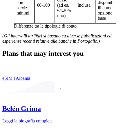
con
disponib
€0-100
(ad es.
Inclusa
servizi
ili come
€4,20/a
minimi
opzione
nno)
base
Differenze tra le tipologie di conto
(Gli intervalli tariffari si basano su diverse pubblicazioni ed
esperienze recenti relative alle banche in Portogallo.)
Plans that may interest you
eSIM l'Albania
Belén Grima
Leggi la biografia completa