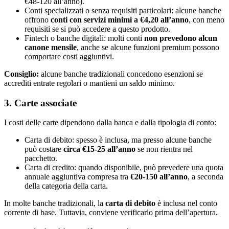
€48-120 all’anno).
Conti specializzati o senza requisiti particolari: alcune banche
offrono
conti con servizi minimi a €4,20 all’anno
, con meno
requisiti se si può accedere a questo prodotto.
Fintech o banche digitali: molti conti
non prevedono alcun
canone mensile
, anche se alcune funzioni premium possono
comportare costi aggiuntivi.
Consiglio:
alcune banche tradizionali concedono esenzioni se
accrediti entrate regolari o mantieni un saldo minimo.
3. Carte associate
I costi delle carte dipendono dalla banca e dalla tipologia di conto:
Carta di debito: spesso è inclusa, ma presso alcune banche
può costare
circa €15-25 all’anno
se non rientra nel
pacchetto.
Carta di credito: quando disponibile, può prevedere una quota
annuale aggiuntiva compresa tra
€20-150 all’anno
, a seconda
della categoria della carta.
In molte banche tradizionali, la
carta di debito
è inclusa nel conto
corrente di base. Tuttavia, conviene verificarlo prima dell’apertura.