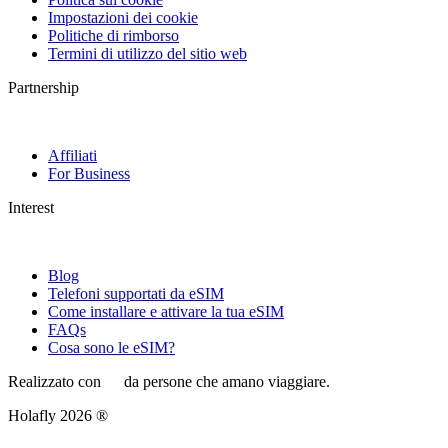
Impostazioni dei cookie
Politiche di rimborso
Termini di utilizzo del sitio web
Partnership
Affiliati
For Business
Interest
Blog
Telefoni supportati da eSIM
Come installare e attivare la tua eSIM
FAQs
Cosa sono le eSIM?
Realizzato con
da persone che amano viaggiare.
Holafly 2026 ®