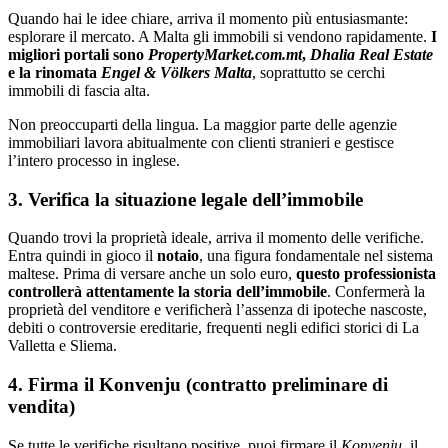
Quando hai le idee chiare, arriva il momento più entusiasmante:
esplorare il mercato. A Malta gli immobili si vendono rapidamente.
I
migliori portali sono
PropertyMarket.com.mt
,
Dhalia Real Estate
e la rinomata
Engel & Völkers Malta
, soprattutto se cerchi
immobili di fascia alta.
Non preoccuparti della lingua. La maggior parte delle agenzie
immobiliari lavora abitualmente con clienti stranieri e gestisce
l’intero processo in inglese.
3. Verifica la situazione legale dell’immobile
Quando trovi la proprietà ideale, arriva il momento delle verifiche.
Entra quindi in gioco il
notaio
, una figura fondamentale nel sistema
maltese. Prima di versare anche un solo euro,
questo professionista
controllerà attentamente la storia dell’immobile
. Confermerà la
proprietà del venditore e verificherà l’assenza di ipoteche nascoste,
debiti o controversie ereditarie, frequenti negli edifici storici di La
Valletta e Sliema.
4. Firma il Konvenju (contratto preliminare di
vendita)
Se tutte le verifiche risultano positive, puoi firmare il
Konvenju
, il