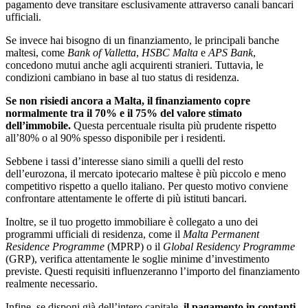
pagamento deve transitare esclusivamente attraverso canali bancari
ufficiali.
Se invece hai bisogno di un finanziamento, le principali banche
maltesi, come
Bank of Valletta
,
HSBC Malta
e
APS Bank
,
concedono mutui anche agli acquirenti stranieri. Tuttavia, le
condizioni cambiano in base al tuo status di residenza.
Se non risiedi ancora a Malta, il finanziamento copre
normalmente tra il 70% e il 75% del valore stimato
dell’immobile.
Questa percentuale risulta più prudente rispetto
all’80% o al 90% spesso disponibile per i residenti.
Sebbene i tassi d’interesse siano simili a quelli del resto
dell’eurozona, il mercato ipotecario maltese è più piccolo e meno
competitivo rispetto a quello italiano. Per questo motivo conviene
confrontare attentamente le offerte di più istituti bancari.
Inoltre, se il tuo progetto immobiliare è collegato a uno dei
programmi ufficiali di residenza, come il
Malta Permanent
Residence Programme
(MPRP) o il
Global Residency Programme
(GRP), verifica attentamente le soglie minime d’investimento
previste. Questi requisiti influenzeranno l’importo del finanziamento
realmente necessario.
Infine, se disponi già dell’intero capitale,
il pagamento in contanti