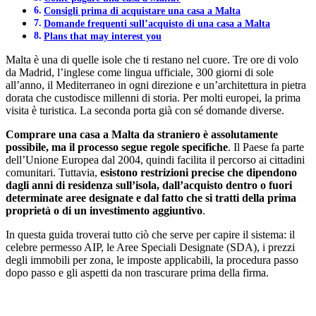
Consigli prima di acquistare una casa a Malta
Domande frequenti sull’acquisto di una casa a Malta
Plans that may interest you
Malta è una di quelle isole che ti restano nel cuore. Tre ore di volo
da Madrid, l’inglese come lingua ufficiale, 300 giorni di sole
all’anno, il Mediterraneo in ogni direzione e un’architettura in pietra
dorata che custodisce millenni di storia. Per molti europei, la prima
visita è turistica. La seconda porta già con sé domande diverse.
Comprare una casa a Malta da straniero è assolutamente
possibile, ma il processo segue regole specifiche
. Il Paese fa parte
dell’Unione Europea dal 2004, quindi facilita il percorso ai cittadini
comunitari. Tuttavia,
esistono restrizioni precise che dipendono
dagli anni di residenza sull’isola, dall’acquisto dentro o fuori
determinate aree designate e dal fatto che si tratti della prima
proprietà o di un investimento aggiuntivo
.
In questa guida troverai tutto ciò che serve per capire il sistema: il
celebre permesso AIP, le Aree Speciali Designate (SDA), i prezzi
degli immobili per zona, le imposte applicabili, la procedura passo
dopo passo e gli aspetti da non trascurare prima della firma.