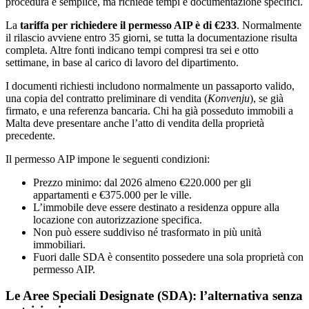
procedura è semplice, ma richiede tempi e documentazione specifici.
La
tariffa per richiedere il permesso AIP è di €233
. Normalmente
il rilascio avviene entro 35 giorni, se tutta la documentazione risulta
completa. Altre fonti indicano tempi compresi tra sei e otto
settimane, in base al carico di lavoro del dipartimento.
I documenti richiesti includono normalmente un passaporto valido,
una copia del contratto preliminare di vendita (
Konvenju
), se già
firmato, e una referenza bancaria. Chi ha già posseduto immobili a
Malta deve presentare anche l’atto di vendita della proprietà
precedente.
Il permesso AIP impone le seguenti condizioni:
Prezzo minimo: dal 2026 almeno €220.000 per gli
appartamenti e €375.000 per le ville.
L’immobile deve essere destinato a residenza oppure alla
locazione con autorizzazione specifica.
Non può essere suddiviso né trasformato in più unità
immobiliari.
Fuori dalle SDA è consentito possedere una sola proprietà con
permesso AIP.
Le Aree Speciali Designate (SDA): l’alternativa senza