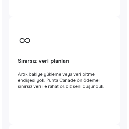
kalın. Hizmetlerimizi kullanmaya kolayca
başlayabilirsiniz. Satın alma işlemini
tamamladığınızda e-posta adresinize
gönderilecek olan QR kodunu akıllı
telefonunuzun kamerasıyla tarayarak Punta
Cana seyahatinizde
hızlı ve istikrarlı bir
internet
bağlantısının keyfini çıkarabilirsiniz.‎
Sınırsız veri planları
Artık bakiye yükleme veya veri bitme
endişesi yok. Punta Cana'de ön ödemeli
sınırsız veri ile rahat ol, biz seni düşündük.