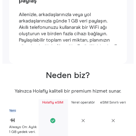
paylaş
Ailenizle, arkadaşlarınızla veya yol
arkadaşlarınızla günde 1 GB veri paylaşın.
Akıllı telefonunuzu kullanarak bir WiFi ağı
oluşturun ve birden fazla cihazı bağlayın.
Paylaşılabilir toplam veri miktarı, planınızın
süresine bağlıdır (örneğin, 7 günlük bir plan 7
GB içerir).
Neden biz?
Yalnızca Holafly kaliteli bir premium hizmet sunar.
Holafly eSIM
Yerel operatör
eSIM Sınırlı veri
Yeni
Always On: Aylık
1 GB yedek veri.