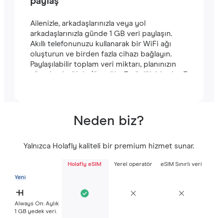
paylaş
Ailenizle, arkadaşlarınızla veya yol
arkadaşlarınızla günde 1 GB veri paylaşın.
Akıllı telefonunuzu kullanarak bir WiFi ağı
oluşturun ve birden fazla cihazı bağlayın.
Paylaşılabilir toplam veri miktarı, planınızın
süresine bağlıdır (örneğin, 7 günlük bir plan 7
GB içerir).
Neden biz?
Yalnızca Holafly kaliteli bir premium hizmet sunar.
Holafly eSIM
Yerel operatör
eSIM Sınırlı veri
Yeni
Always On: Aylık
1 GB yedek veri.