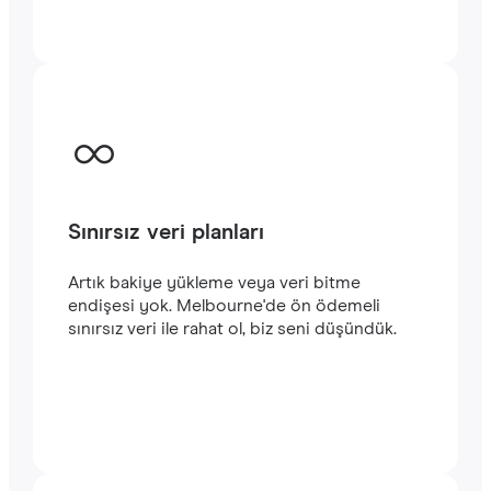
kalın. Hizmetlerimizi kullanmaya kolayca
başlayabilirsiniz. Satın alma işlemini
tamamladığınızda e-posta adresinize
gönderilecek olan QR kodunu akıllı
telefonunuzun kamerasıyla tarayarak
Melbourne seyahatinizde
hızlı ve istikrarlı
bir internet
bağlantısının keyfini
çıkarabilirsiniz.‎
Sınırsız veri planları
Artık bakiye yükleme veya veri bitme
endişesi yok. Melbourne'de ön ödemeli
sınırsız veri ile rahat ol, biz seni düşündük.