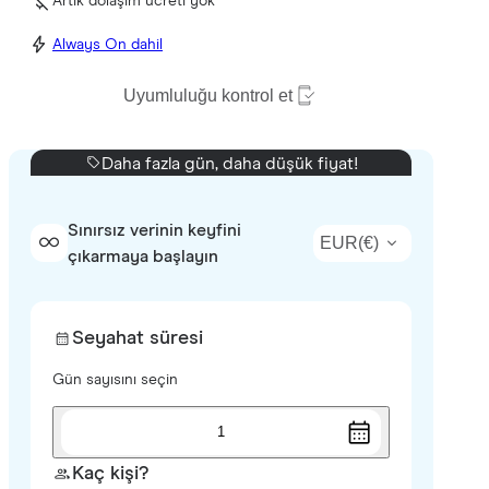
Artık dolaşım ücreti yok
Always On dahil
Uyumluluğu kontrol et
Daha fazla gün, daha düşük fiyat!
Sınırsız verinin keyfini
EUR
(
€
)
çıkarmaya başlayın
Seyahat süresi
Gün sayısını seçin
1
Kaç kişi?