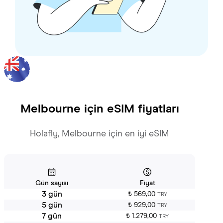
Melbourne
için eSIM fiyatları
Holafly, Melbourne için en iyi eSIM
Gün sayısı
Fiyat
3 gün
₺ 569,00
TRY
5 gün
₺ 929,00
TRY
7 gün
₺ 1.279,00
TRY