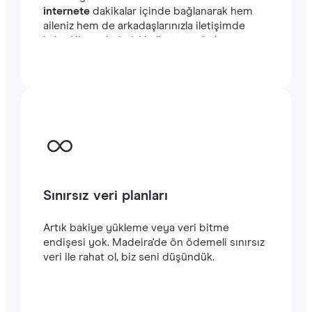
internete
dakikalar içinde bağlanarak hem
aileniz hem de arkadaşlarınızla iletişimde
kalın. Hizmetlerimizi kullanmaya kolayca
başlayabilirsiniz. Satın alma işlemini
tamamladığınızda e-posta adresinize
gönderilecek olan QR kodunu akıllı
telefonunuzun kamerasıyla tarayarak
Madeira seyahatinizde
hızlı ve istikrarlı bir
internet
bağlantısının keyfini çıkarabilirsiniz.‎
Sınırsız veri planları
Artık bakiye yükleme veya veri bitme
endişesi yok. Madeira'de ön ödemeli sınırsız
veri ile rahat ol, biz seni düşündük.