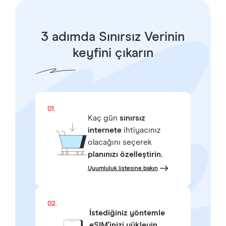
3 adımda Sınırsız Verinin
keyfini çıkarın
01.
Kaç gün
sınırsız
internete
ihtiyacınız
olacağını seçerek
planınızı özelleştirin.
Uyumluluk listesine bakın
02.
İstediğiniz yöntemle
eSIM'inizi yükleyin.