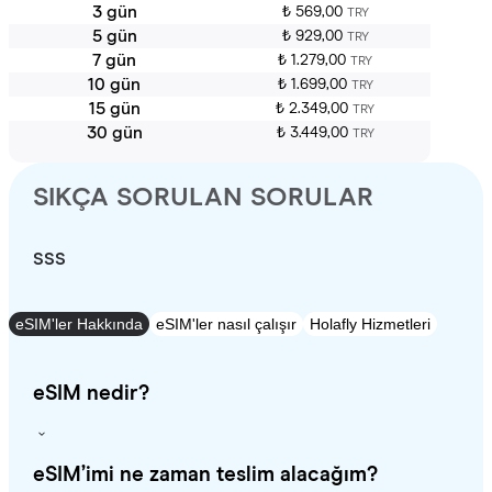
3 gün
₺ 569,00
TRY
5 gün
₺ 929,00
TRY
7 gün
₺ 1.279,00
TRY
10 gün
₺ 1.699,00
TRY
15 gün
₺ 2.349,00
TRY
30 gün
₺ 3.449,00
TRY
SIKÇA SORULAN SORULAR
SSS
eSIM'ler Hakkında
eSIM'ler nasıl çalışır
Holafly Hizmetleri
eSIM nedir?
eSIM’imi ne zaman teslim alacağım?