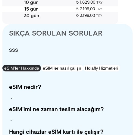
10 gün
₺ 1.629,00
TRY
15 gün
₺ 2.199,00
TRY
30 gün
₺ 3.199,00
TRY
SIKÇA SORULAN SORULAR
SSS
eSIM'ler Hakkında
eSIM'ler nasıl çalışır
Holafly Hizmetleri
eSIM nedir?
eSIM’imi ne zaman teslim alacağım?
Hangi cihazlar eSIM kartı ile çalışır?