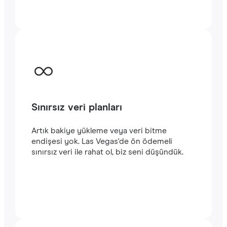
kalın. Hizmetlerimizi kullanmaya kolayca
başlayabilirsiniz. Satın alma işlemini
tamamladığınızda e-posta adresinize
gönderilecek olan QR kodunu akıllı
telefonunuzun kamerasıyla tarayarak Las
Vegas seyahatinizde
hızlı ve istikrarlı bir
internet
bağlantısının keyfini çıkarabilirsiniz.‎
Sınırsız veri planları
Artık bakiye yükleme veya veri bitme
endişesi yok. Las Vegas'de ön ödemeli
sınırsız veri ile rahat ol, biz seni düşündük.