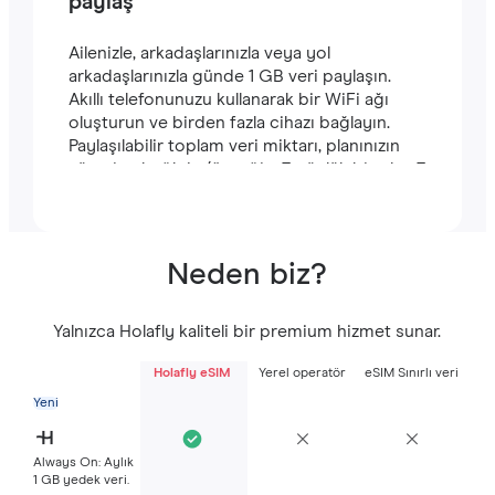
paylaş
Ailenizle, arkadaşlarınızla veya yol
arkadaşlarınızla günde 1 GB veri paylaşın.
Akıllı telefonunuzu kullanarak bir WiFi ağı
oluşturun ve birden fazla cihazı bağlayın.
Paylaşılabilir toplam veri miktarı, planınızın
süresine bağlıdır (örneğin, 7 günlük bir plan 7
GB içerir).
Neden biz?
Yalnızca Holafly kaliteli bir premium hizmet sunar.
Holafly eSIM
Yerel operatör
eSIM Sınırlı veri
Yeni
Always On: Aylık
1 GB yedek veri.