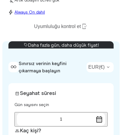
Artık dolaşım ücreti yok
Always On dahil
Uyumluluğu kontrol et
Daha fazla gün, daha düşük fiyat!
Sınırsız verinin keyfini
EUR
(
€
)
çıkarmaya başlayın
Seyahat süresi
Gün sayısını seçin
1
Kaç kişi?