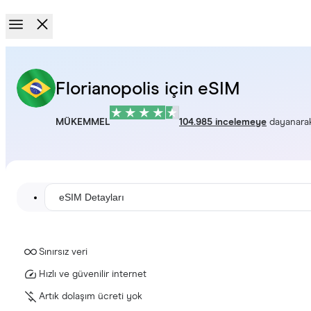
Florianopolis için eSIM
MÜKEMMEL
104.985 incelemeye
dayanara
eSIM Detayları
Sınırsız veri
Hızlı ve güvenilir internet
Artık dolaşım ücreti yok