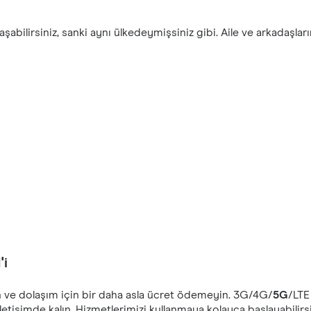
şabilirsiniz, sanki aynı ülkedeymişsiniz gibi. Aile ve arkadaşlar
'i
n ve dolaşım için bir daha asla ücret ödemeyin. ‎3G/4G/
5G
/LTE
letişimde kalın. Hizmetlerimizi kullanmaya kolayca başlayabilirs