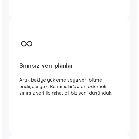
kalın. Hizmetlerimizi kullanmaya kolayca
başlayabilirsiniz. Satın alma işlemini
tamamladığınızda e-posta adresinize
gönderilecek olan QR kodunu akıllı
telefonunuzun kamerasıyla tarayarak
Bahamalar seyahatinizde
hızlı ve istikrarlı bir
internet
bağlantısının keyfini çıkarabilirsiniz.‎
Sınırsız veri planları
Artık bakiye yükleme veya veri bitme
endişesi yok. Bahamalar'de ön ödemeli
sınırsız veri ile rahat ol, biz seni düşündük.