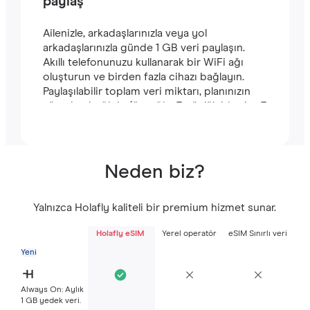
paylaş
Ailenizle, arkadaşlarınızla veya yol
arkadaşlarınızla günde 1 GB veri paylaşın.
Akıllı telefonunuzu kullanarak bir WiFi ağı
oluşturun ve birden fazla cihazı bağlayın.
Paylaşılabilir toplam veri miktarı, planınızın
süresine bağlıdır (örneğin, 7 günlük bir plan 7
GB içerir).
Neden biz?
Yalnızca Holafly kaliteli bir premium hizmet sunar.
Holafly eSIM
Yerel operatör
eSIM Sınırlı veri
Yeni
Always On: Aylık
1 GB yedek veri.