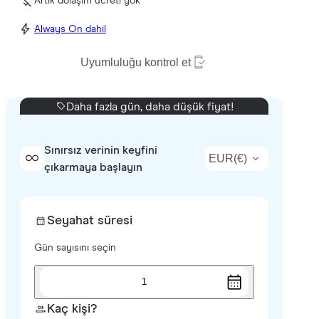
Artık dolaşım ücreti yok
Always On dahil
Uyumluluğu kontrol et
Daha fazla gün, daha düşük fiyat!
Sınırsız verinin keyfini
EUR
(
€
)
çıkarmaya başlayın
Seyahat süresi
Gün sayısını seçin
1
Kaç kişi?