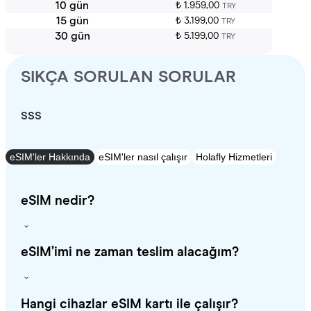
10 gün
₺ 1.959,00
TRY
15 gün
₺ 3.199,00
TRY
30 gün
₺ 5.199,00
TRY
SIKÇA SORULAN SORULAR
SSS
eSIM'ler Hakkında
eSIM'ler nasıl çalışır
Holafly Hizmetleri
eSIM nedir?
eSIM’imi ne zaman teslim alacağım?
Hangi cihazlar eSIM kartı ile çalışır?