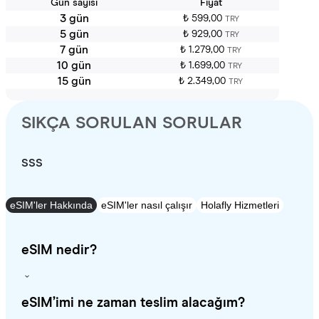
Gün sayısı
Fiyat
3 gün
₺ 599,00
TRY
5 gün
₺ 929,00
TRY
7 gün
₺ 1.279,00
TRY
10 gün
₺ 1.699,00
TRY
15 gün
₺ 2.349,00
TRY
SIKÇA SORULAN SORULAR
SSS
eSIM'ler Hakkında
eSIM'ler nasıl çalışır
Holafly Hizmetleri
eSIM nedir?
eSIM’imi ne zaman teslim alacağım?