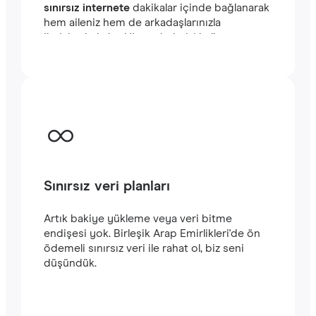
sınırsız internete
dakikalar içinde bağlanarak
hem aileniz hem de arkadaşlarınızla
iletişimde kalın. Hizmetlerimizi kullanmaya
kolayca başlayabilirsiniz. Satın alma işlemini
tamamladığınızda e-posta adresinize
gönderilecek olan QR kodunu akıllı
telefonunuzun kamerasıyla tarayarak Birleşik
Arap Emirlikleri seyahatinizde
hızlı ve
istikrarlı bir internet
bağlantısının keyfini
çıkarabilirsiniz.‎
Sınırsız veri planları
Artık bakiye yükleme veya veri bitme
endişesi yok. Birleşik Arap Emirlikleri'de ön
ödemeli sınırsız veri ile rahat ol, biz seni
düşündük.