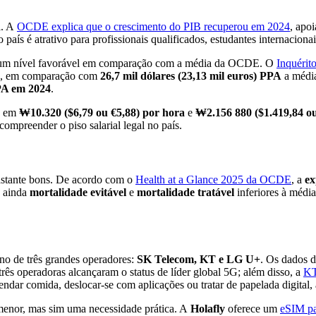
l. A
OCDE explica que o crescimento do PIB recuperou em 2024
, apo
ís é atrativo para profissionais qualificados, estudantes internacionais
ta um nível favorável em comparação com a média da OCDE. O
Inquéri
, em comparação com
26,7 mil dólares (23,13 mil euros) PPA
a média
PPA em 2024
.
o em
₩10.320 ($6,79 ou €5,88) por hora
e
₩2.156 880 ($1.419,84 ou
compreender o piso salarial legal no país.
bastante bons. De acordo com o
Health at a Glance 2025 da OCDE
, a
ex
a ainda
mortalidade evitável
e
mortalidade tratável
inferiores à média
no de três grandes operadores:
SK Telecom, KT e LG U+
. Os dados 
três operadoras alcançaram o status de líder global 5G; além disso, a
KT
endar comida, deslocar-se com aplicações ou tratar de papelada digital, 
rmenor, mas sim uma necessidade prática. A
Holafly
oferece um
eSIM pa