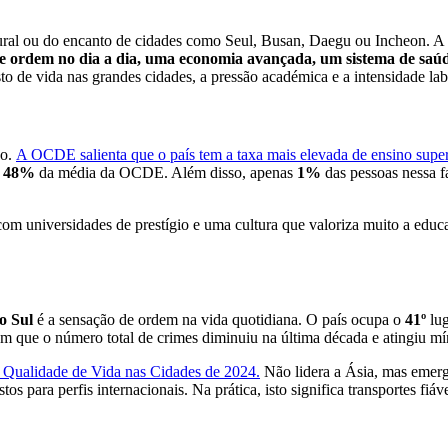
tural ou do encanto de cidades como Seul, Busan, Daegu ou Incheon. A q
de ordem no dia a dia, uma economia avançada, um sistema de saúd
to de vida nas grandes cidades, a pressão académica e a intensidade la
ão.
A OCDE salienta que o país tem a taxa mais elevada de ensino super
m
48%
da média da OCDE. Além disso, apenas
1%
das pessoas nessa f
com universidades de prestígio e uma cultura que valoriza muito a edu
o Sul
é a sensação de ordem na vida quotidiana. O país ocupa o
41º
lu
ram que o número total de crimes diminuiu na última década e atingiu mín
e Qualidade de Vida nas Cidades de 2024
.
Não lidera a Ásia, mas emerg
os para perfis internacionais. Na prática, isto significa transportes f