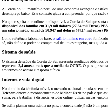
A Coreia do Sul mantém o perfil de uma economia avançada e estáve
desemprego baixo. Este contexto ajuda a compreender por que razão o pa
No que respeita ao rendimento disponível, a Coreia do Sul apresen
disponível das famílias em 31,9 mil dólares (27,64 mil Euros) PPA
um
salário médio anual de 50.947 mil dólares (44,14 mil euros) 
Como referência laboral de base,
o salário mínimo em 2026
foi fixad
só, não define o poder de compra real de um estrangeiro, mas ajuda a 
Sistema de saúde
O sistema de saúde da Coreia do Sul apresenta resultados objetivos 
representa
2,4 anos a mais que a média da OCDE
. O país apresent
em termos de acesso e resposta clínica.
Internet e vida digital
No domínio da telefonia móvel, o mercado nacional articula-se em tor
Telecom
obteve o reconhecimento de
Melhor Rede
no país e que as 
suma, para trabalhar à distância, estudar online, utilizar mapas, encom
Se está a planear uma estadia no país, a conetividade já não é um po