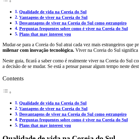
Qualidade de vida na Coreia do Sul
Vantagens de viver na Coreia do Sul
Desvantagens de viver na Coreia do Sul como estrangeiro
Perguntas frequentes sobre como é viver na Coreia do Sul
Plans that may interest you
Mudar-se para a Coreia do Sul atrai cada vez mais estrangeiros q
milenar com inovação tecnológica.
Viver na Coreia do Sul significa
Neste guia, ficará a saber como é realmente viver na Coreia do Sul c
a decisão de se mudar. Se está a pensar passar algum tempo neste desti
Contents
Qualidade de vida na Coreia do Sul
Vantagens de viver na Coreia do Sul
Desvantagens de viver na Coreia do Sul como estrangeiro
Perguntas frequentes sobre como é viver na Coreia do Sul
Plans that may interest you
Qualidade de vida na Coreia do Sul