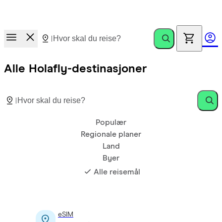
Nyhet!
Ditt Holafly eSIM får nå 1 GB ekstra hver måned uten
omkostninger, når abonnementet ditt utløper.
Alle Holafly-destinasjoner
Populær
Regionale planer
Land
Byer
Alle reisemål
eSIM