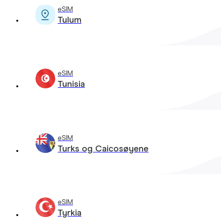
eSIM
Tulum
eSIM
Tunisia
eSIM
Turks og Caicosøyene
eSIM
Tyrkia