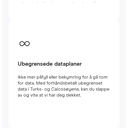
minutter i utlandet, enten du reiser eller
jobber.
Ubegrensede dataplaner
Ikke mer påfyll eller bekymring for å gå tom
for data. Med forhåndsbetalt ubegrenset
data i Turks- og Caicosøyene, kan du slappe
av og vite at vi har deg dekket.