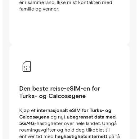
er i samme land. Ikke mist kontakten med
familie og venner.
Den beste reise-eSIM-en for
Turks- og Caicosøyene
Kjøp et
internasjonalt eSIM for Turks- og
Caicosøyene
og nyt
ubegrenset data med
5G/4G
-hastigheter over hele landet. Unngå
roamingavgifter og hold deg tilkoblet til
enhver tid med
høyhastighetsinternett
på få