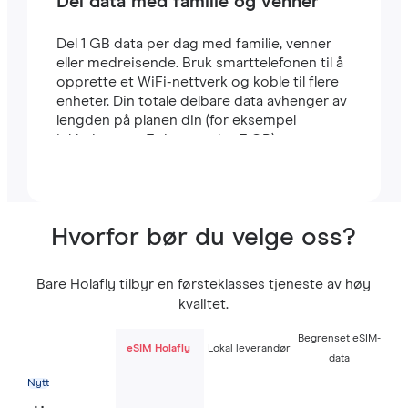
Del data med familie og venner
Del 1 GB data per dag med familie, venner
eller medreisende. Bruk smarttelefonen til å
opprette et WiFi-nettverk og koble til flere
enheter. Din totale delbare data avhenger av
lengden på planen din (for eksempel
inkluderer en 7-dagers plan 7 GB).
Hvorfor bør du velge oss?
Bare Holafly tilbyr en førsteklasses tjeneste av høy
kvalitet.
Begrenset eSIM-
eSIM Holafly
Lokal leverandør
data
Nytt