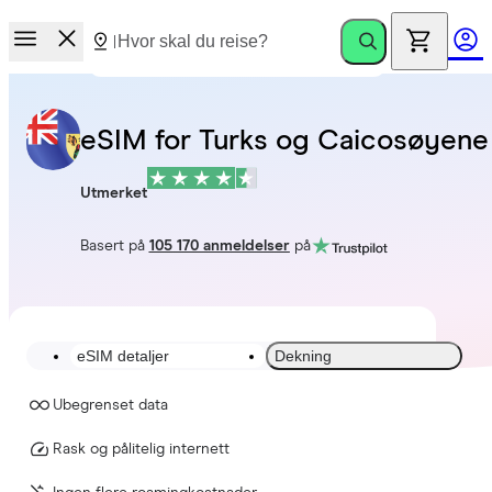
eSIM for Turks og Caicosøyene
Utmerket
Basert på
105 170 anmeldelser
på
eSIM detaljer
Dekning
Ubegrenset data
Rask og pålitelig internett