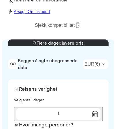
Ingen flere roamingkostnader
Always On inkludert
Sjekk kompatibilitet
Flere dager, lavere pris!
Begynn å nyte ubegrensede
EUR
(
€
)
data
Reisens varighet
Velg antall dager
1
Hvor mange personer?