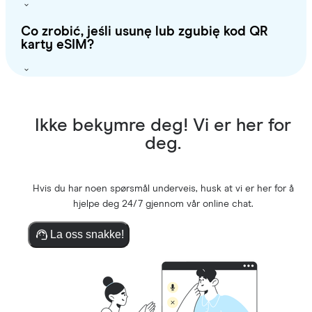
Co zrobić, jeśli usunę lub zgubię kod QR
karty eSIM?
Ikke bekymre deg! Vi er her for
deg.
Hvis du har noen spørsmål underveis, husk at vi er her for å
hjelpe deg 24/7 gjennom vår online chat.
La oss snakke!