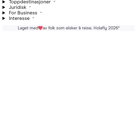
Toppdestinasjoner
Juridisk
For Business
Interesse
Laget med
av folk som elsker å reise. Holafly 2026
®