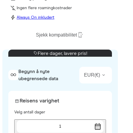
Ingen flere roamingkostnader
Always On inkludert
Sjekk kompatibilitet
Flere dager, lavere pris!
Begynn å nyte
EUR
(
€
)
ubegrensede data
Reisens varighet
Velg antall dager
1