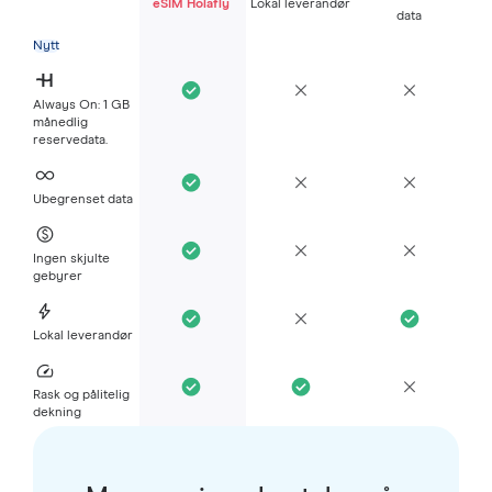
eSIM Holafly
Lokal leverandør
data
Nytt
Always On: 1 GB
månedlig
reservedata.
Ubegrenset data
Ingen skjulte
gebyrer
Lokal leverandør
Rask og pålitelig
dekning