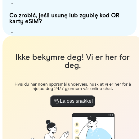
Co zrobić, jeśli usunę lub zgubię kod QR
karty eSIM?
Ikke bekymre deg! Vi er her for
deg.
Hvis du har noen spørsmål underveis, husk at vi er her for å
hjelpe deg 24/7 gjennom vår online chat.
La oss snakke!