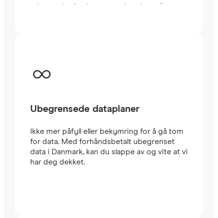
minutter i utlandet, enten du reiser eller
jobber.
Ubegrensede dataplaner
Ikke mer påfyll eller bekymring for å gå tom
for data. Med forhåndsbetalt ubegrenset
data i Danmark, kan du slappe av og vite at vi
har deg dekket.