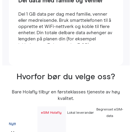
Del data med familie og venner
Del 1 GB data per dag med familie, venner
eller medreisende. Bruk smarttelefonen til å
opprette et WiFi-nettverk og koble til flere
enheter. Din totale delbare data avhenger av
lengden på planen din (for eksempel
inkluderer en 7-dagers plan 7 GB).
Hvorfor bør du velge oss?
Bare Holafly tilbyr en førsteklasses tjeneste av høy
kvalitet.
Begrenset eSIM-
eSIM Holafly
Lokal leverandør
data
Nytt