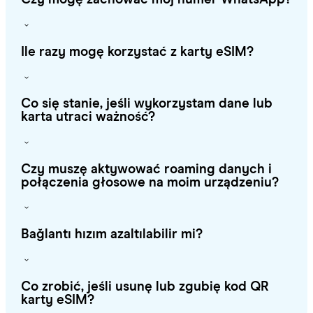
Ile razy mogę korzystać z karty eSIM?
Co się stanie, jeśli wykorzystam dane lub
karta utraci ważność?
Czy muszę aktywować roaming danych i
połączenia głosowe na moim urządzeniu?
Bağlantı hızım azaltılabilir mi?
Co zrobić, jeśli usunę lub zgubię kod QR
karty eSIM?