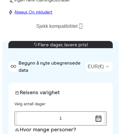
Ingen flere roamingkostnader
Always On inkludert
Sjekk kompatibilitet
Flere dager, lavere pris!
Begynn å nyte ubegrensede
EUR
(
€
)
data
Reisens varighet
Velg antall dager
1
Hvor mange personer?