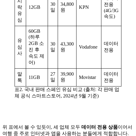
시
30
34,800
전용
락
12GB
KPN
일
원
(4G/3G
유
속도)
심
60GB
(하루
유
2GB 소
데이터
30
43,300
심
Vodafone
진 후
일
원
전용
사
속도 제
어)
말
27
39,900
데이터
11GB
Movistar
일
원
톡
전용
표2. 국내 판매 스페인 유심 비교 (출처: 각 판매 업
체 공식 스마트스토어, 2024년 9월 기준)
위 표에서 볼 수 있듯이, 세 업체 모두
데이터 전용 상품
이어서
여행 중 주로 인터넷과 앱을 사용하는 분들에게 적합합니다.