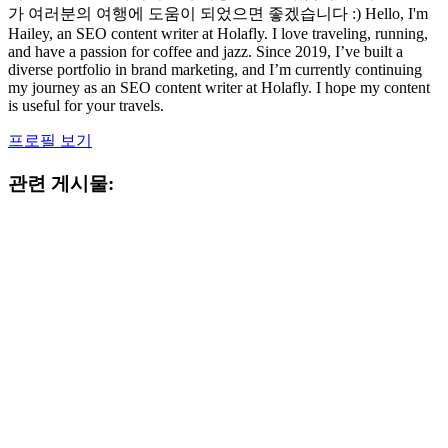
가 여러분의 여행에 도움이 되었으면 좋겠습니다 :) Hello, I'm
Hailey, an SEO content writer at Holafly. I love traveling, running,
and have a passion for coffee and jazz. Since 2019, I’ve built a
diverse portfolio in brand marketing, and I’m currently continuing
my journey as an SEO content writer at Holafly. I hope my content
is useful for your travels.
프로필 보기
관련 게시물: