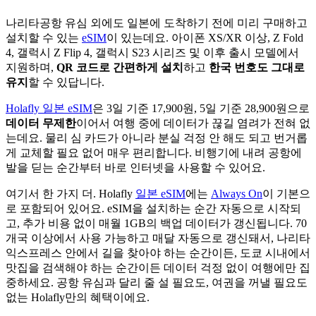
나리타공항 유심 외에도 일본에 도착하기 전에 미리 구매하고
설치할 수 있는
eSIM
이 있는데요. 아이폰 XS/XR 이상, Z Fold
4, 갤럭시 Z Flip 4, 갤럭시 S23 시리즈 및 이후 출시 모델에서
지원하며,
QR 코드로 간편하게 설치
하고
한국 번호도 그대로
유지
할 수 있답니다.
Holafly 일본 eSIM
은 3일 기준 17,900원, 5일 기준 28,900원으로
데이터 무제한
이어서 여행 중에 데이터가 끊길 염려가 전혀 없
는데요. 물리 심 카드가 아니라 분실 걱정 안 해도 되고 번거롭
게 교체할 필요 없어 매우 편리합니다. 비행기에 내려 공항에
발을 딛는 순간부터 바로 인터넷을 사용할 수 있어요.
여기서 한 가지 더. Holafly
일본 eSIM
에는
Always On
이 기본으
로 포함되어 있어요. eSIM을 설치하는 순간 자동으로 시작되
고, 추가 비용 없이 매월 1GB의 백업 데이터가 갱신됩니다. 70
개국 이상에서 사용 가능하고 매달 자동으로 갱신돼서, 나리타
익스프레스 안에서 길을 찾아야 하는 순간이든, 도쿄 시내에서
맛집을 검색해야 하는 순간이든 데이터 걱정 없이 여행에만 집
중하세요. 공항 유심과 달리 줄 설 필요도, 여권을 꺼낼 필요도
없는 Holafly만의 혜택이에요.