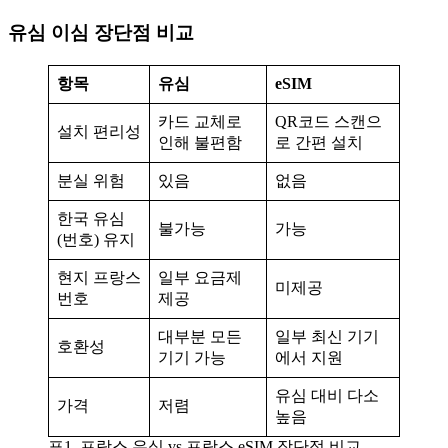
유심 이심 장단점 비교
항목
유심
eSIM
카드 교체로
QR코드 스캔으
설치 편리성
인해 불편함
로 간편 설치
분실 위험
있음
없음
한국 유심
불가능
가능
(번호) 유지
현지 프랑스
일부 요금제
미제공
번호
제공
대부분 모든
일부 최신 기기
호환성
기기 가능
에서 지원
유심 대비 다소
가격
저렴
높음
표1. 프랑스 유심 vs 프랑스 eSIM 장단점 비교