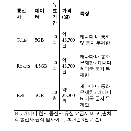
유
통신
데이
효
가격
특징
사
터
기
(원)
간
약
30
캐나다 내 통화
Telus
5GB
43,700
일
및 문자 무제한
원
캐나다 내 통화
약
30
무제한 / 캐나다
Rogers
4.5GB
43,700
일
& 미국 문자 무
원
제한
캐나다 내 통화
약
30
무제한 / 캐나다
Bell
5GB
29,200
일
& 미국 문자 무
원
제한
표1. 캐나다 현지 통신사 유심 요금제 비교 (출처:
각 통신사 공식 웹사이트, 2024년 9월 기준)