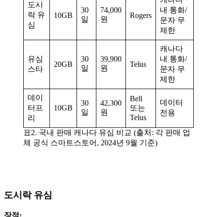
도시
30
74,000
내 통화/
락 유
10GB
Rogers
일
원
문자 무
심
제한
캐나다
유심
30
39,900
내 통화/
20GB
Telus
일
원
스타
문자 무
제한
데이
Bell
데이터
30
42,300
터프
10GB
또는
일
원
전용
Telus
리
표2. 국내 판매 캐나다 유심 비교 (출처: 각 판매 업
체 공식 스마트스토어, 2024년 9월 기준)
도시락 유심
장점: