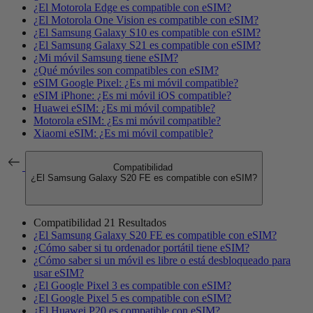
¿El Motorola Edge es compatible con eSIM?
¿El Motorola One Vision es compatible con eSIM?
¿El Samsung Galaxy S10 es compatible con eSIM?
¿El Samsung Galaxy S21 es compatible con eSIM?
¿Mi móvil Samsung tiene eSIM?
¿Qué móviles son compatibles con eSIM?
eSIM Google Pixel: ¿Es mi móvil compatible?
eSIM iPhone: ¿Es mi móvil iOS compatible?
Huawei eSIM: ¿Es mi móvil compatible?
Motorola eSIM: ¿Es mi móvil compatible?
Xiaomi eSIM: ¿Es mi móvil compatible?
Compatibilidad
¿El Samsung Galaxy S20 FE es compatible con eSIM?
Compatibilidad
21 Resultados
¿El Samsung Galaxy S20 FE es compatible con eSIM?
¿Cómo saber si tu ordenador portátil tiene eSIM?
¿Cómo saber si un móvil es libre o está desbloqueado para
usar eSIM?
¿El Google Pixel 3 es compatible con eSIM?
¿El Google Pixel 5 es compatible con eSIM?
¿El Huawei P20 es compatible con eSIM?