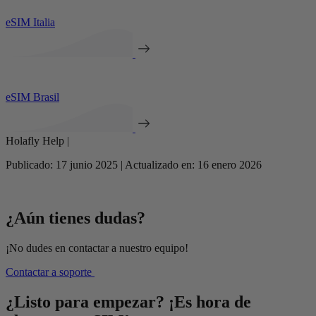
eSIM Italia
eSIM Brasil
Holafly Help |
Publicado: 17 junio 2025 | Actualizado en: 16 enero 2026
¿Aún tienes dudas?
¡No dudes en contactar a nuestro equipo!
Contactar a soporte
¿Listo para empezar? ¡Es hora de