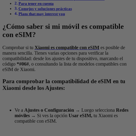
Para tener en cuenta
Consejos y soluciones prácticas
Plans that may interest you
¿Cómo saber si mi móvil es compatible
con eSIM?
Comprobar si tu
Xiaomi es compatible con eSIM
es posible de
manera sencilla. Tienes varias opciones para verificar la
compatibilidad: desde los ajustes de tu dispositivo, marcando el
código
*#06#
, o consultando la lista de modelos compatibles con
eSIM de Xiaomi.
Para comprobar la compatibilidad de eSIM en tu
Xiaomi desde los Ajustes:
Ve a
Ajustes o Configuración →
Luego selecciona
Redes
móviles →
Si ves la opción
Usar eSIM,
tu Xiaomi es
compatible con eSIM.