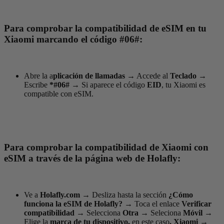
Para comprobar la compatibilidad de eSIM en tu
Xiaomi marcando el código #06#:
Abre la a
plicación de llamadas
→
Accede al
Teclado
→
Escribe
*#06#
→
Si aparece el código
EID
, tu Xiaomi es
compatible con eSIM.
Para comprobar la compatibilidad de Xiaomi con
eSIM a través de la página web de Holafly:
Ve a
Holafly.com
→
Desliza hasta la sección
¿Cómo
funciona la eSIM de Holafly?
→
Toca el enlace
Verificar
compatibilidad →
Selecciona
Otra →
Seleciona
Móvil
→
Elige la
marca de tu dispositivo,
en este caso
, Xiaomi →