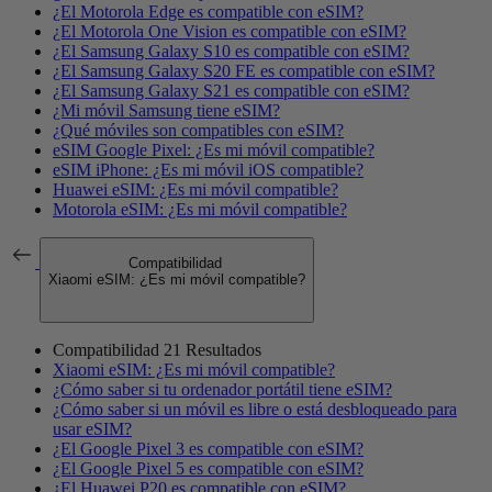
¿El Motorola Edge es compatible con eSIM?
¿El Motorola One Vision es compatible con eSIM?
¿El Samsung Galaxy S10 es compatible con eSIM?
¿El Samsung Galaxy S20 FE es compatible con eSIM?
¿El Samsung Galaxy S21 es compatible con eSIM?
¿Mi móvil Samsung tiene eSIM?
¿Qué móviles son compatibles con eSIM?
eSIM Google Pixel: ¿Es mi móvil compatible?
eSIM iPhone: ¿Es mi móvil iOS compatible?
Huawei eSIM: ¿Es mi móvil compatible?
Motorola eSIM: ¿Es mi móvil compatible?
Compatibilidad
Xiaomi eSIM: ¿Es mi móvil compatible?
Compatibilidad
21 Resultados
Xiaomi eSIM: ¿Es mi móvil compatible?
¿Cómo saber si tu ordenador portátil tiene eSIM?
¿Cómo saber si un móvil es libre o está desbloqueado para
usar eSIM?
¿El Google Pixel 3 es compatible con eSIM?
¿El Google Pixel 5 es compatible con eSIM?
¿El Huawei P20 es compatible con eSIM?