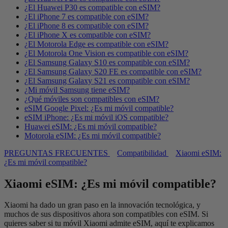
¿El Huawei P30 es compatible con eSIM?
¿El iPhone 7 es compatible con eSIM?
¿El iPhone 8 es compatible con eSIM?
¿El iPhone X es compatible con eSIM?
¿El Motorola Edge es compatible con eSIM?
¿El Motorola One Vision es compatible con eSIM?
¿El Samsung Galaxy S10 es compatible con eSIM?
¿El Samsung Galaxy S20 FE es compatible con eSIM?
¿El Samsung Galaxy S21 es compatible con eSIM?
¿Mi móvil Samsung tiene eSIM?
¿Qué móviles son compatibles con eSIM?
eSIM Google Pixel: ¿Es mi móvil compatible?
eSIM iPhone: ¿Es mi móvil iOS compatible?
Huawei eSIM: ¿Es mi móvil compatible?
Motorola eSIM: ¿Es mi móvil compatible?
PREGUNTAS FRECUENTES
Compatibilidad
Xiaomi eSIM:
¿Es mi móvil compatible?
Xiaomi eSIM: ¿Es mi móvil compatible?
Xiaomi ha dado un gran paso en la innovación tecnológica, y
muchos de sus dispositivos ahora son compatibles con eSIM. Si
quieres saber si tu móvil Xiaomi admite eSIM, aquí te explicamos