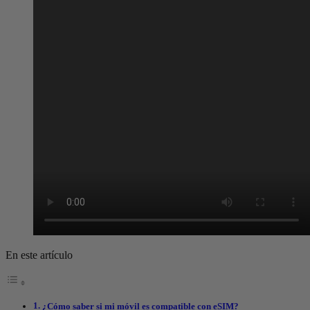
En este artículo
¿Cómo saber si mi móvil es compatible con eSIM?