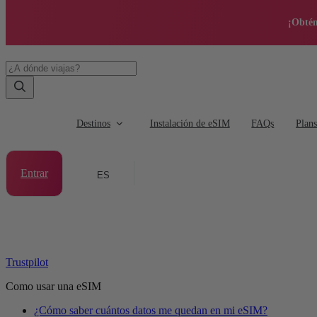
¡Obtén
Destinos
Instalación de eSIM
FAQs
Plan
Entrar
ES
Trustpilot
Como usar una eSIM
¿Cómo saber cuántos datos me quedan en mi eSIM?