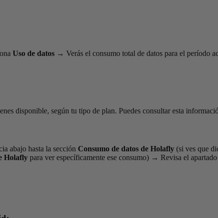
iona
Uso de datos
→
Verás el consumo total de datos para el período ac
ienes disponible, según tu tipo de plan. Puedes consultar esta informac
ia abajo hasta la sección
Consumo de datos de Holafly
(si ves que di
 Holafly
para ver específicamente ese consumo)
→
Revisa el apartad