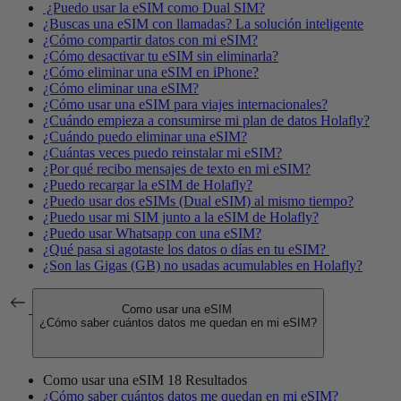
¿Puedo usar la eSIM como Dual SIM?
¿Buscas una eSIM con llamadas? La solución inteligente
¿Cómo compartir datos con mi eSIM?
¿Cómo desactivar tu eSIM sin eliminarla?
¿Cómo eliminar una eSIM en iPhone?
¿Cómo eliminar una eSIM?
¿Cómo usar una eSIM para viajes internacionales?
¿Cuándo empieza a consumirse mi plan de datos Holafly?
¿Cuándo puedo eliminar una eSIM?
¿Cuántas veces puedo reinstalar mi eSIM?
¿Por qué recibo mensajes de texto en mi eSIM?
¿Puedo recargar la eSIM de Holafly?
¿Puedo usar dos eSIMs (Dual eSIM) al mismo tiempo?
¿Puedo usar mi SIM junto a la eSIM de Holafly?
¿Puedo usar Whatsapp con una eSIM?
¿Qué pasa si agotaste los datos o días en tu eSIM?
¿Son las Gigas (GB) no usadas acumulables en Holafly?
Como usar una eSIM
¿Cómo saber cuántos datos me quedan en mi eSIM?
Como usar una eSIM
18 Resultados
¿Cómo saber cuántos datos me quedan en mi eSIM?