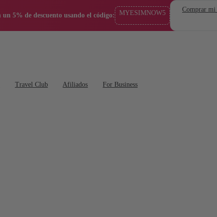
Comprar mi
MYESIMNOW5
 un 5% de descuento usando el código:
s
Travel Club
Afiliados
For Business