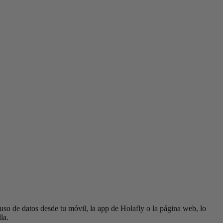
uso de datos desde tu móvil, la app de Holafly o la página web, lo
la.