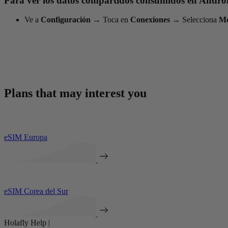
Para ver los datos compartidos consumidos en Andro
Ve a
Configuración
→
Toca en
Conexiones
→
Selecciona
Mo
Plans that may interest you
eSIM Europa
eSIM Corea del Sur
Holafly Help |