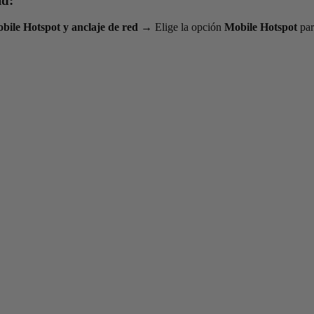
id:
bile Hotspot y anclaje de red
→
Elige la opción
Mobile Hotspot
par