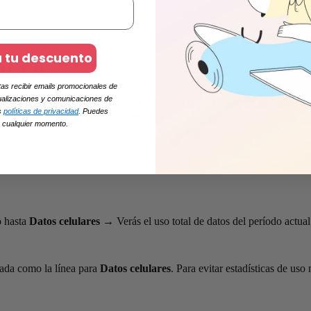
a tu descuento
 Holafly:
ptas recibir emails promocionales de
tualizaciones y comunicaciones de
 el estado de tus eSIMs (puede aparecer como: Pendiente de instalar, In
s
políticas de privacidad
. Puedes
cala para ver los detalles del consumo.
n cualquier momento.
o hasta
Datos celulares
→
Verás el uso total de datos del período actual 
nada como la línea para
Datos celulares
. Para evitar estadísticas de u