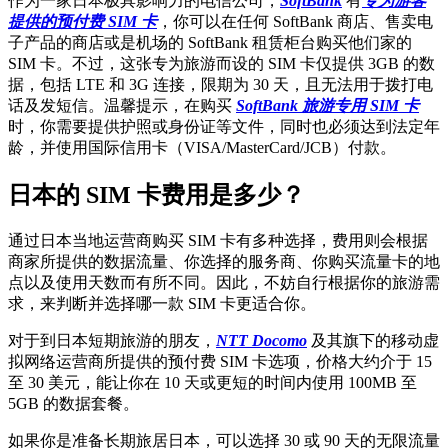
作为一家日本极具影响力的电信公司，
SoftBank
有
专为游客
提供的预付费 SIM 卡
，你可以在任何 SoftBank 商店、售卖电
子产品的商店或是机场的 SoftBank 租赁柜台购买他们家的
SIM 卡。不过，这张专为旅游而设的 SIM 卡仅提供 3GB 的数
据，包括 LTE 和 3G 连接，限期为 30 天，且无法用于拨打电
话及发短信。温馨提示，在购买
SoftBank 旅游专用 SIM 卡
时，你需要提供护照或身份证等文件，同时也必须达到法定年
龄，并使用国际信用卡（VISA/MasterCard/JCB）付款。
日本的 SIM 卡费用是多少？
通过日本当地运营商购买 SIM 卡有多种选择，费用则会根据
商家所提供的数据流量、你选择的服务商、你购买流量卡的地
点以及使用天数而有所不同。因此，不妨自行根据你的旅游需
求，来判断并选择哪一款 SIM 卡更适合你。
对于到日本短期旅游的朋友，
NTT Docomo
及其旗下的移动虚
拟网络运营商所提供的预付费 SIM 卡选项，价格大约介于 15
至 30 美元，能让你在 10 天或更短的时间内使用 100MB 至
5GB 的数据套餐。
如果你是准备长期旅居日本，可以选择 30 或 90 天的无限流量