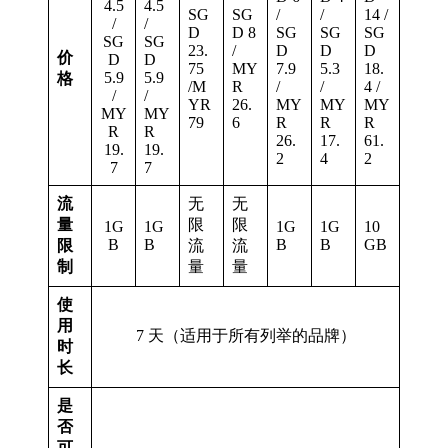
4.5
4.5
SG
SG
/
/
14 /
/
/
D
D 8
SG
SG
SG
SG
SG
23.
/
D
D
D
价
D
D
75
MY
7.9
5.3
18.
5.9
5.9
格
/M
R
/
/
4 /
/
/
YR
26.
MY
MY
MY
MY
MY
79
6
R
R
R
R
R
26.
17.
61.
19.
19.
2
4
2
7
7
流
无
无
量
限
限
1G
1G
1G
1G
10
B
B
B
B
GB
限
流
流
制
量
量
使
用
7 天（适用于所有列举的品牌）
时
长
是
否
可