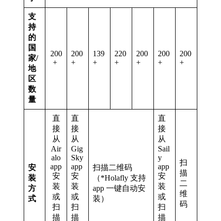
支
持
的
国
200
200
139
220
200
200
200
家/
+
+
+
+
+
+
+
地
区
数
量
直
直
直
接
接
接
从
从
从
Air
Gig
Sail
alo
Sky
y
扫
app
app
app
安
扫描二维码
描
安
安
安
装
（*Holafly 支持
二
装
装
装
方
app 一键自动安
维
或
或
或
式
装）
码
扫
扫
扫
描
描
描