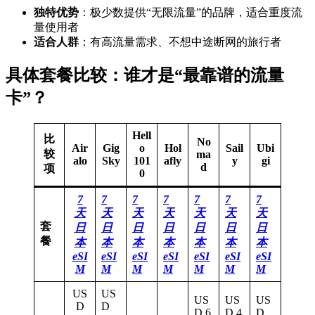
独特优势
：极少数提供“无限流量”的品牌，适合重度流
量使用者
适合人群
：有高流量需求、不想中途断网的旅行者
具体套餐比较：谁才是“最靠谱的流量
卡”？
Hell
比
No
Air
Gig
o
Hol
Sail
Ubi
较
ma
alo
Sky
101
afly
y
gi
d
项
0
7
7
7
7
7
7
7
天
天
天
天
天
天
天
套
日
日
日
日
日
日
日
餐
本
本
本
本
本
本
本
eSI
eSI
eSI
eSI
eSI
eSI
eSI
M
M
M
M
M
M
M
US
US
US
US
US
D
D
D 6
D 4
D