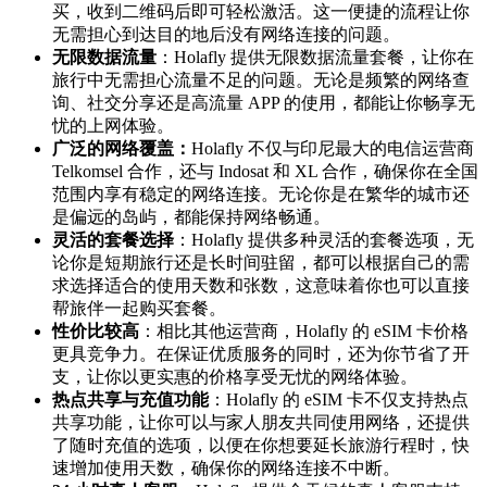
买，收到二维码后即可轻松激活。这一便捷的流程让你
无需担心到达目的地后没有网络连接的问题。
无限数据流量
：Holafly 提供无限数据流量套餐，让你在
旅行中无需担心流量不足的问题。无论是频繁的网络查
询、社交分享还是高流量 APP 的使用，都能让你畅享无
忧的上网体验。
广泛的网络覆盖：
Holafly 不仅与印尼最大的电信运营商
Telkomsel 合作，还与 Indosat 和 XL 合作，确保你在全国
范围内享有稳定的网络连接。无论你是在繁华的城市还
是偏远的岛屿，都能保持网络畅通。
灵活的套餐选择
：Holafly 提供多种灵活的套餐选项，无
论你是短期旅行还是长时间驻留，都可以根据自己的需
求选择适合的使用天数和张数，这意味着你也可以直接
帮旅伴一起购买套餐。
性价比较高
：相比其他运营商，Holafly 的 eSIM 卡价格
更具竞争力。在保证优质服务的同时，还为你节省了开
支，让你以更实惠的价格享受无忧的网络体验。
热点共享与充值功能
：Holafly 的 eSIM 卡不仅支持热点
共享功能，让你可以与家人朋友共同使用网络，还提供
了随时充值的选项，以便在你想要延长旅游行程时，快
速增加使用天数，确保你的网络连接不中断。