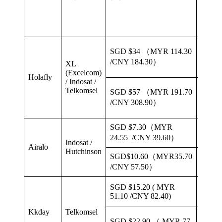
天
数
SGD $34 （MYR 114.30
7
天
/CNY 184.30）
XL
(Excelcom)
Holafly
/ Indosat /
Telkomsel
SGD $57 （MYR 191.70
15
天
/CNY 308.90）
SGD $7.30（MYR
7
天
24.55 /CNY 39.60）
Indosat /
Airalo
Hutchinson
SGD$10.60（MYR35.70
15
天
/CNY 57.50）
7
SGD $15.20 ( MYR
天
51.10 /CNY 82.40)
Kkday
Telkomsel
/
SGD $22.90 （ MYR 77