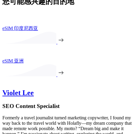
您可能感兴趣的目的地
eSIM 印度尼西亚
eSIM 亚洲
Violet Lee
SEO Content Specialist
Formerly a travel journalist turned marketing copywriter, I found my
way back to the travel world with Holafly—my dream company that
made remote work possible. My motto? “Dream big and make it
happen.” I’m passionate about writing, exploring the world, and