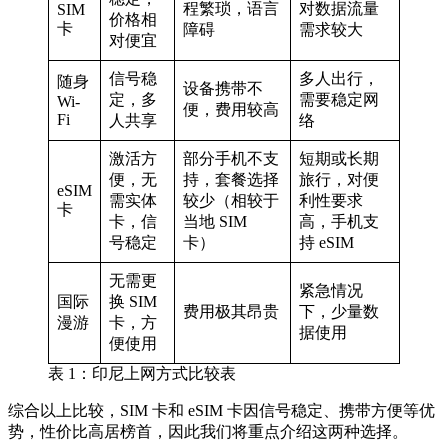
程繁琐，语言
对数据流量
SIM
价格相
卡
障碍
需求较大
对便宜
信号稳
多人出行，
随身
设备携带不
定，多
需要稳定网
Wi-
便，费用较高
Fi
人共享
络
激活方
部分手机不支
短期或长期
便，无
持，套餐选择
旅行，对便
eSIM
需实体
较少（相较于
利性要求
卡
卡，信
当地 SIM
高，手机支
号稳定
卡）
持 eSIM
无需更
紧急情况
国际
换 SIM
费用极其昂贵
下，少量数
漫游
卡，方
据使用
便使用
表 1：印尼上网方式比较表
综合以上比较，SIM 卡和 eSIM 卡因信号稳定、携带方便等优
势，性价比高居榜首，因此我们将重点介绍这两种选择。