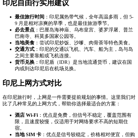
印尼自由行实用建议
最佳旅行时间
：印尼属热带气候，全年高温多雨，但 5-
9 月是相对凉爽的旱季，也是最佳旅游季节。
必去景点
：巴厘岛海神庙、乌布皇宫、婆罗浮屠、普兰
巴南寺、科莫多国家公园等。
当地美食
：尝试印尼炒饭、沙嗲、肉骨茶等特色美食。
交通方式
：印尼的交通以飞机、汽车、船为主，岛与岛
之间主要靠船或飞机连接。
货币兑换
：印尼盾（IDR）是当地流通货币，建议在国
内或到达印尼后在机场兑换。
印尼上网方式对比
在印尼旅行时，上网是一件需要提前规划的事情。这里我们对
比了几种常见的上网方式，帮助你选择最适合的方案：
酒店 Wi-Fi
：优点是免费，但信号不稳定，覆盖范围有
限，且速度较慢，仅适用于对网络要求不高的短期住
宿。
当地 SIM 卡
：优点是信号较稳定，价格相对便宜，但购