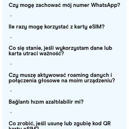
Czy mogę zachować mój numer WhatsApp?
Ile razy mogę korzystać z karty eSIM?
Co się stanie, jeśli wykorzystam dane lub
karta utraci ważność?
Czy muszę aktywować roaming danych i
połączenia głosowe na moim urządzeniu?
Bağlantı hızım azaltılabilir mi?
Co zrobić, jeśli usunę lub zgubię kod QR