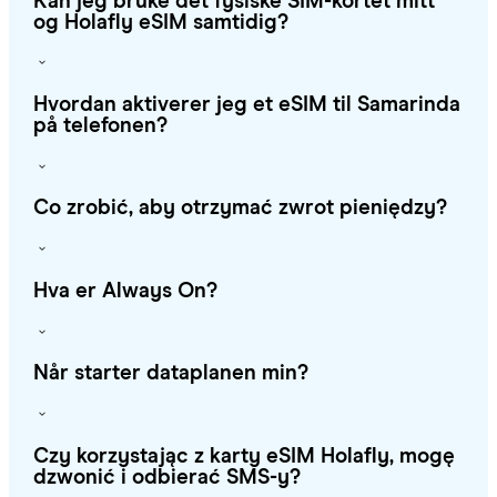
Kan jeg bruke det fysiske SIM-kortet mitt
og Holafly eSIM samtidig?
Hvordan aktiverer jeg et eSIM til Samarinda
på telefonen?
Co zrobić, aby otrzymać zwrot pieniędzy?
Hva er Always On?
Når starter dataplanen min?
Czy korzystając z karty eSIM Holafly, mogę
dzwonić i odbierać SMS-y?