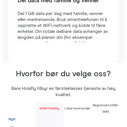
Del data med familie og venner
Del 1 GB data per dag med familie, venner
eller medreisende. Bruk smarttelefonen til å
opprette et WiFi-nettverk og koble til flere
enheter. Din totale delbare data avhenger av
lengden på planen din (for eksempel
inkluderer en 7-dagers plan 7 GB).
Hvorfor bør du velge oss?
Bare Holafly tilbyr en førsteklasses tjeneste av høy
kvalitet.
Begrenset eSIM-
eSIM Holafly
Lokal leverandør
data
Nytt