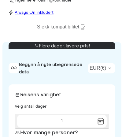
Ingen flere roamingkostnader
Always On inkludert
Sjekk kompatibilitet
Flere dager, lavere pris!
Begynn å nyte ubegrensede
EUR
(
€
)
data
Reisens varighet
Velg antall dager
1
Hvor mange personer?