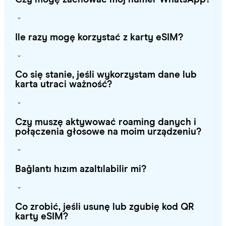
Ile razy mogę korzystać z karty eSIM?
Co się stanie, jeśli wykorzystam dane lub
karta utraci ważność?
Czy muszę aktywować roaming danych i
połączenia głosowe na moim urządzeniu?
Bağlantı hızım azaltılabilir mi?
Co zrobić, jeśli usunę lub zgubię kod QR
karty eSIM?