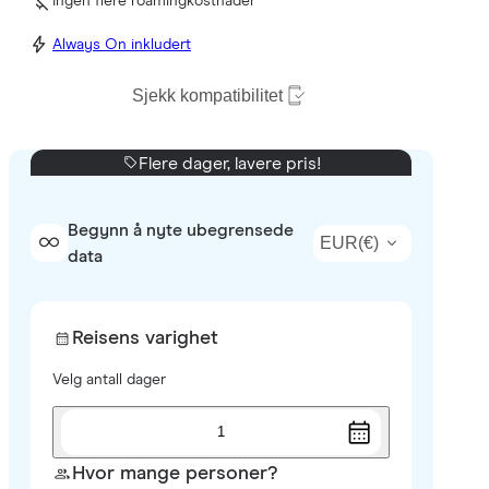
Ingen flere roamingkostnader
Always On inkludert
Sjekk kompatibilitet
Flere dager, lavere pris!
Begynn å nyte ubegrensede
EUR
(
€
)
data
Reisens varighet
Velg antall dager
1
Hvor mange personer?