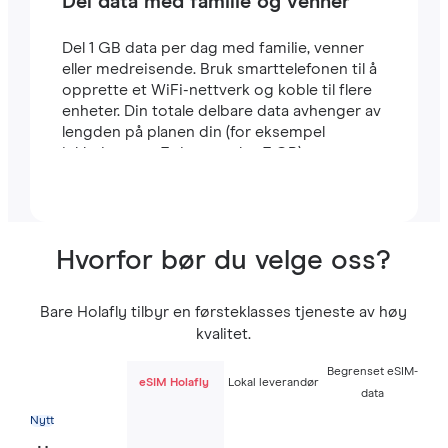
Del data med familie og venner
Del 1 GB data per dag med familie, venner
eller medreisende. Bruk smarttelefonen til å
opprette et WiFi-nettverk og koble til flere
enheter. Din totale delbare data avhenger av
lengden på planen din (for eksempel
inkluderer en 7-dagers plan 7 GB).
Hvorfor bør du velge oss?
Bare Holafly tilbyr en førsteklasses tjeneste av høy
kvalitet.
Begrenset eSIM-
eSIM Holafly
Lokal leverandør
data
Nytt