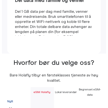
Del data med familie og venner
Del 1 GB data per dag med familie, venner
eller medreisende. Bruk smarttelefonen til å
opprette et WiFi-nettverk og koble til flere
enheter. Din totale delbare data avhenger av
lengden på planen din (for eksempel
inkluderer en 7-dagers plan 7 GB).
Hvorfor bør du velge oss?
Bare Holafly tilbyr en førsteklasses tjeneste av høy
kvalitet.
Begrenset eSIM-
eSIM Holafly
Lokal leverandør
data
Nytt