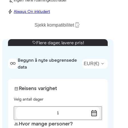
Ingen flere roamingkostnader
Always On inkludert
Sjekk kompatibilitet
Flere dager, lavere pris!
Begynn å nyte ubegrensede
EUR
(
€
)
data
Reisens varighet
Velg antall dager
1
Hvor mange personer?