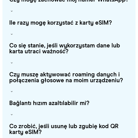
Ile razy mogę korzystać z karty eSIM?
Co się stanie, jeśli wykorzystam dane lub
karta utraci ważność?
Czy muszę aktywować roaming danych i
połączenia głosowe na moim urządzeniu?
Bağlantı hızım azaltılabilir mi?
Co zrobić, jeśli usunę lub zgubię kod QR
karty eSIM?