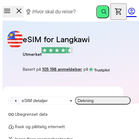
eSIM for Langkawi
Utmerket
Basert på
105 198 anmeldelser
på
eSIM detaljer
Dekning
Ubegrenset data
Rask og pålitelig internett