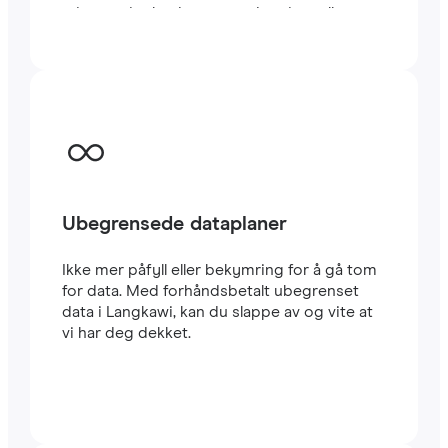
minutter i utlandet, enten du reiser eller
jobber.
Ubegrensede dataplaner
Ikke mer påfyll eller bekymring for å gå tom
for data. Med forhåndsbetalt ubegrenset
data i Langkawi, kan du slappe av og vite at
vi har deg dekket.