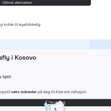
Utforsk alternativer
g koble til øyeblikkelig.
fly i Kosovo
 tatt!
 opptil
seks måneder
på deg til å be om refusjon.
Finn ut mer.