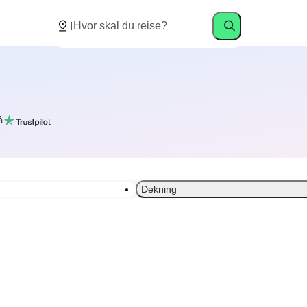
å
Dekning