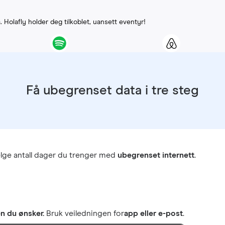
G
. Holafly holder deg tilkoblet, uansett eventyr!
Få ubegrenset data i tre steg
lge antall dager du trenger med
ubegrenset internett
.
 du ønsker.
Bruk veiledningen for
app eller e-post
.