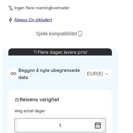
Ingen flere roamingkostnader
Always On inkludert
Sjekk kompatibilitet
Flere dager, lavere pris!
Begynn å nyte ubegrensede
EUR
(
€
)
data
Reisens varighet
Velg antall dager
1