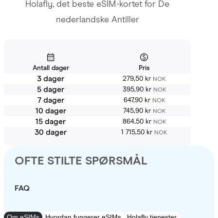
Holafly, det beste eSIM-kortet for De
nederlandske Antiller
Antall dager
Pris
3 dager
279,50 kr
NOK
5 dager
395,90 kr
NOK
7 dager
647,90 kr
NOK
10 dager
745,90 kr
NOK
15 dager
864,50 kr
NOK
30 dager
1 715,50 kr
NOK
OFTE STILTE SPØRSMÅL
FAQ
Om eSIMs
Hvordan fungerer eSIMs
Holafly tjenester