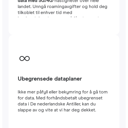
data med 5G/4G
-hastigheter over hele
landet. Unngå roamingavgifter og hold deg
tilkoblet til enhver tid med
høyhastighetsinternett
på få minutter i
utlandet, enten du reiser eller jobber.
Ubegrensede dataplaner
Ikke mer påfyll eller bekymring for å gå tom
for data. Med forhåndsbetalt ubegrenset
data i De nederlandske Antiller, kan du
slappe av og vite at vi har deg dekket.