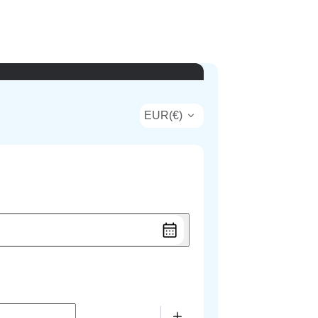
EUR
(
€
)