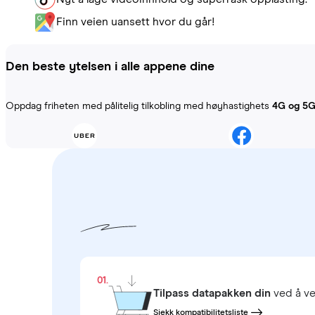
Finn veien uansett hvor du går!
Den beste ytelsen i alle appene dine
Oppdag friheten med pålitelig tilkobling med høyhastighets
4G og 5
01.
Tilpass datapakken din
ved å ve
Sjekk kompatibilitetsliste