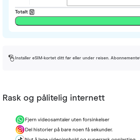
Totalt
Installer eSIM-kortet ditt før eller under reisen. Abonnement
Rask og pålitelig internett
Fjern videosamtaler uten forsinkelser
Del historier på bare noen få sekunder.
Nyt å lage videoinnhold og superrask opplasting.