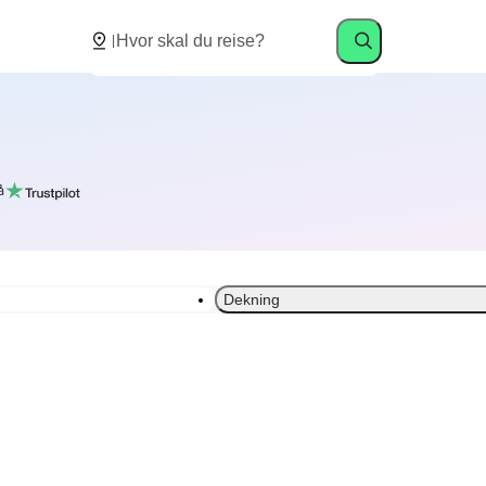
å
Dekning