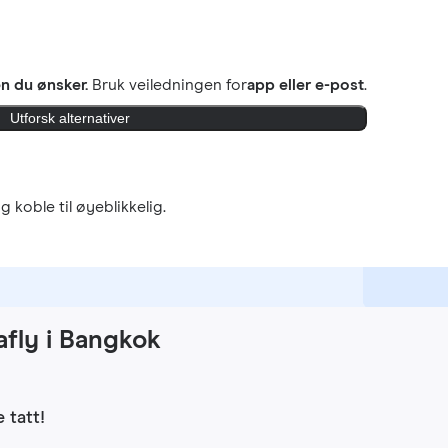
 du ønsker.
Bruk veiledningen for
app eller e-post
.
Utforsk alternativer
g koble til øyeblikkelig.
fly i Bangkok
 tatt!