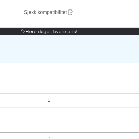
Sjekk kompatibilitet
Flere dager, lavere pris!
1